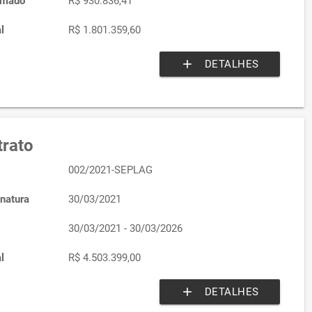
imado
R$ 930.836,41
l
R$ 1.801.359,60
add
DETALHES
rato
002/2021-SEPLAG
natura
30/03/2021
30/03/2021 - 30/03/2026
l
R$ 4.503.399,00
add
DETALHES