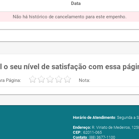
Data
Não há histórico de cancelamento para este empenho.
l o seu nível de satisfação com essa pági
ra Página:
Nota:
Horário de Atendimento
: Segunda a S
Endereço:
R. Viriato de Medeiros, 125
CEP
.: 62011-065
Contato
: (88) 3677-1100