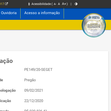
A+
2017
Acessibilidade
(
A
)
|
A-
Ouvidoria
Acesso a informação
tação
PE149/20-SEGET
de
Pregão
ologação
09/02/2021
icação
22/12/2020