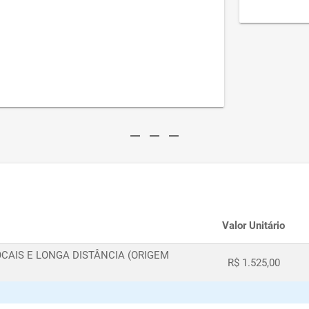
remove
remove
remove
Valor Unitário
OCAIS E LONGA DISTÂNCIA (ORIGEM
R$ 1.525,00