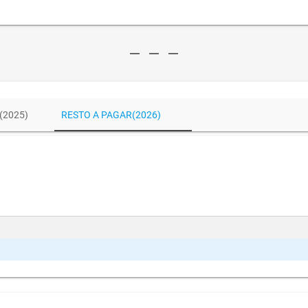
remove
remove
remove
(2025)
RESTO A PAGAR(2026)