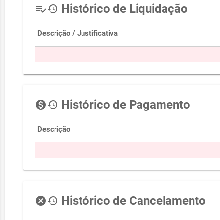
Histórico de Liquidação
playlist_add_check
history
Descrição / Justificativa
Histórico de Pagamento
monetization_on
history
Descrição
Histórico de Cancelamento
cancel
history