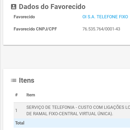
Dados do Favorecido
account_box
Favorecido
OI S.A. TELEFONE FIXO
Favorecido CNPJ/CPF
76.535.764/0001-43
Itens
list
#
Item
SERVIÇO DE TELEFONIA - CUSTO COM LIGAÇÕES L
1
DE RAMAL FIXO-CENTRAL VIRTUAL ÚNICA).
Total