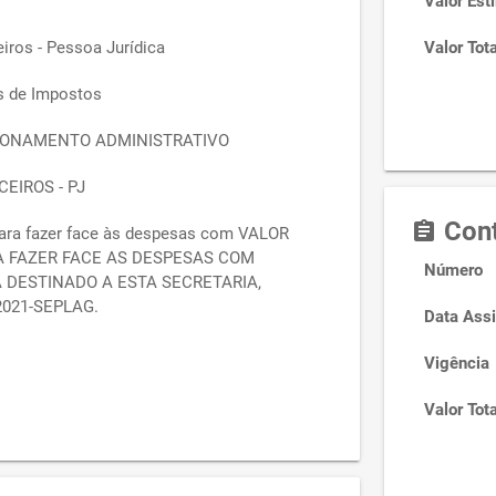
Valor Est
iros - Pessoa Jurídica
Valor Tota
s de Impostos
ONAMENTO ADMINISTRATIVO
EIROS - PJ
Cont
assignment
ara fazer face às despesas com VALOR
 FAZER FACE AS DESPESAS COM
Número
 DESTINADO A ESTA SECRETARIA,
021-SEPLAG.
Data Assi
Vigência
Valor Tota