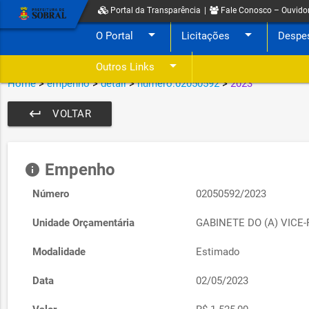
Portal da Transparência
|
Fale Conosco – Ouvido
arrow_drop_down
arrow_drop_down
O Portal
Licitações
Despe
arrow_drop_down
Outros Links
Home
>
empenho
>
detail
>
numero:02050592
>
2023
keyboard_return
VOLTAR
Empenho
info
Número
02050592/2023
Unidade Orçamentária
GABINETE DO (A) VICE-
Modalidade
Estimado
Data
02/05/2023