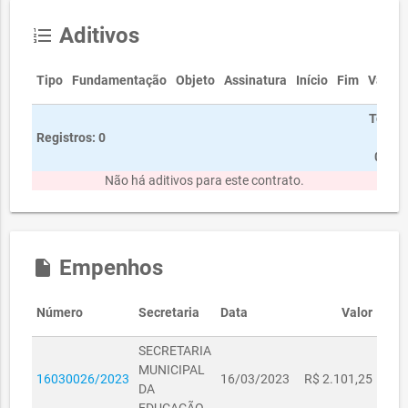
Aditivos
format_list_numbered
Tipo
Fundamentação
Objeto
Assinatura
Início
Fim
Valor
Total
Registros: 0
R$
0,00
Não há aditivos para este contrato.
Empenhos
insert_drive_file
Número
Secretaria
Data
Valor
SECRETARIA
MUNICIPAL
16030026/2023
16/03/2023
R$ 2.101,25
DA