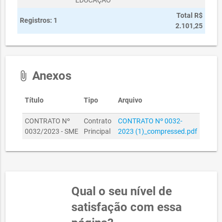
EDUCAÇÃO
Total R$
Registros: 1
2.101,25
Anexos
attach_file
Título
Tipo
Arquivo
CONTRATO Nº
Contrato
CONTRATO Nº 0032-
0032/2023 - SME
Principal
2023 (1)_compressed.pdf
Qual o seu nível de
satisfação com essa