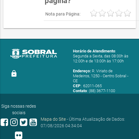
página?
Nota para Página:
Horário de Atendimento
:
Segunda a Sexta, das 08:00h às
12:00h e de 13:00h às 17:00h
Endereço:
R. Viriato de
lock
Medeiros, 1250 - Centro Sobral -
CE
CEP
.: 62011-065
Contato
: (88) 3677-1100
E-mail:
ouvidoria@sobral.ce.gov.br
Siga nossas redes
sociais
Mapa do Site
- Última Atualização de Dados:
07/08/2026 04:34:04