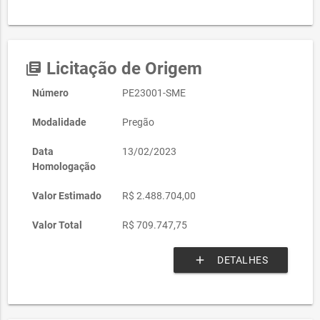
Licitação de Origem
library_books
Número
PE23001-SME
Modalidade
Pregão
Data
13/02/2023
Homologação
Valor Estimado
R$ 2.488.704,00
Valor Total
R$ 709.747,75
add
DETALHES