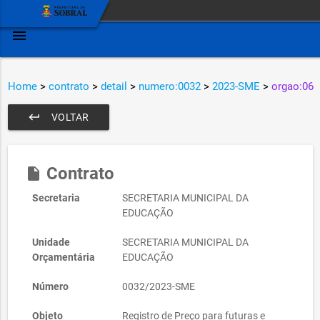
menu
Home
>
contrato
>
detail
>
numero:0032
>
2023-SME
>
orgao:06
keyboard_return
VOLTAR
Contrato
insert_drive_file
Secretaria
SECRETARIA MUNICIPAL DA
EDUCAÇÃO
Unidade
SECRETARIA MUNICIPAL DA
Orçamentária
EDUCAÇÃO
Número
0032/2023-SME
Objeto
Registro de Preço para futuras e