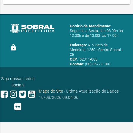
Horário de Atendimento
:
Segunda a Sexta, das 08:00h às
12:00h e de 13:00h às 17:00h
Endereço:
R. Viriato de
lock
Medeiros, 1250 - Centro Sobral -
CE
CEP
.: 62011-065
Contato
: (88) 3677-1100
E-mail:
ouvidoria@sobral.ce.gov.br
Siga nossas redes
sociais
Mapa do Site
- Última Atualização de Dados:
10/08/2026 09:04:06