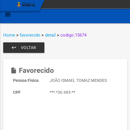
menu
Home
>
favorecido
>
detail
>
codigo:15674
keyboard_return
VOLTAR
Favorecido
insert_drive_file
Pessoa Física
JOÃO ISMAEL TOMAZ MENDES
CPF
***.*36.983-**