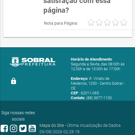
satisfação com essa
página?
Nota para Página:
Horário de Atendimento
:
Segunda a Sexta, das 08:00h às
12:00h e de 13:00h às 17:00h
Endereço:
R. Viriato de
lock
Medeiros, 1250 - Centro Sobral -
CE
CEP
.: 62011-065
Contato
: (88) 3677-1100
E-mail:
ouvidoria@sobral.ce.gov.br
Siga nossas redes
sociais
Mapa do Site
- Última Atualização de Dados:
09/08/2026 02:28:18