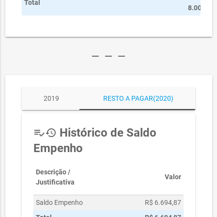
Total
8.000,00
remove
remove
remove
2019
RESTO A PAGAR(2020)
Histórico de Saldo
playlist_add_check
history
Empenho
Descrição /
Valor
Justificativa
Saldo Empenho
R$ 6.694,87