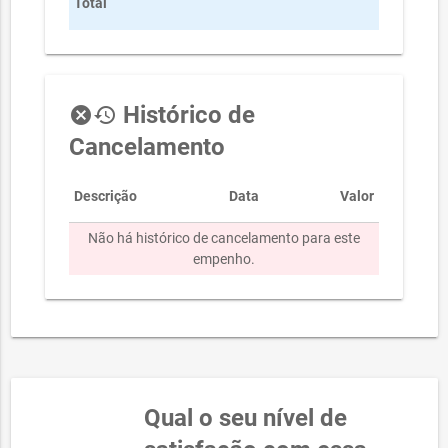
Total
6.694,87
Histórico de
cancel
history
Cancelamento
Descrição
Data
Valor
Não há histórico de cancelamento para este
empenho.
Qual o seu nível de