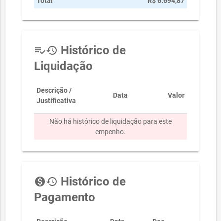
Total
R$ 6.694,87
Histórico de
playlist_add_check
history
Liquidação
Descrição /
Data
Valor
Justificativa
Não há histórico de liquidação para este
empenho.
Histórico de
monetization_on
history
Pagamento