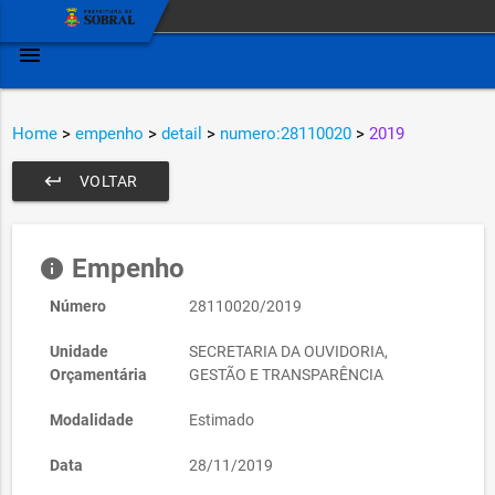
menu
Home
>
empenho
>
detail
>
numero:28110020
>
2019
keyboard_return
VOLTAR
Empenho
info
Número
28110020/2019
Unidade
SECRETARIA DA OUVIDORIA,
Orçamentária
GESTÃO E TRANSPARÊNCIA
Modalidade
Estimado
Data
28/11/2019