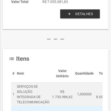
Valor Total
R$ 7.055.081,83
add
DETALHES
remove
remove
remove
Itens
list
Valor
#
Item
Quantidade
Total
Unitário
SERVIÇOS DE
SOLUÇÃO
R$
R$
1
1,000000
INTEGRADA DE
1.730.986,62
8.000,00
TELECOMUNICAÇÃO
R$