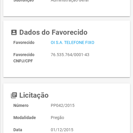
Subfunção
Administração Geral
Dados do Favorecido
account_box
Favorecido
OI S.A. TELEFONE FIXO
Favorecido
76.535.764/0001-43
CNPJ/CPF
Licitação
library_books
Número
PP042/2015
Modalidade
Pregão
Data
01/12/2015