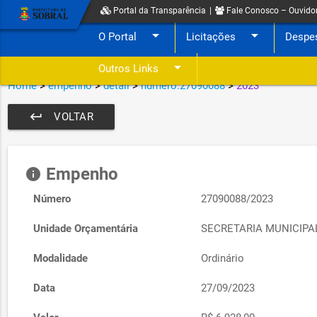
Portal da Transparência
|
Fale Conosco – Ouvido
arrow_drop_down
arrow_drop_down
O Portal
Licitações
Despe
arrow_drop_down
Outros Links
Home
>
empenho
>
detail
>
numero:27090088
>
2023
keyboard_return
VOLTAR
Empenho
info
Número
27090088/2023
Unidade Orçamentária
SECRETARIA MUNICIP
Modalidade
Ordinário
Data
27/09/2023