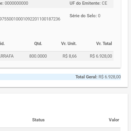
e:
0000000000
UF do Emitente:
CE
Série do Selo:
0
97550010001092201100187236
id.
Qtd.
Vr. Unit.
Vr. Total
ARRAFA
800.0000
R$ 8,66
R$ 6.928,00
Total Geral:
R$ 6.928,00
Status
Valor