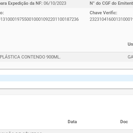
para Expedição da NF:
06/10/2023
N° do CGF do Emitent
o:
Chave Verific:
0131000197550010001092201100187236
232310416001310001
Un
A PLÁSTICA CONTENDO 900ML.
G
Data
Doc