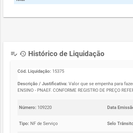
Histórico de Liquidação
playlist_add_check
history
Cód. Liquidação:
15375
Descrição / Justificativa:
Valor que se empenha para f
ENSINO - PNAEF. CONFORME REGISTRO DE PREÇO REFE
Número:
109220
Data Emissã
Tipo:
NF de Serviço
Selo Trânsit