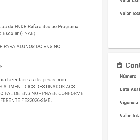
Valor Est
Valor Tota
rsos do FNDE Referentes ao Programa
o Escolar (PNAE)
R PARA ALUNOS DO ENSINO
Cont
assignment
S.
Número
ara fazer face às despesas com
S ALIMENTÍCIOS DESTINADOS AOS
Data Assi
CIPAL DE ENSINO - PNAEF. CONFORME
EFERENTE PE22026-SME.
Vigência
Valor Tota