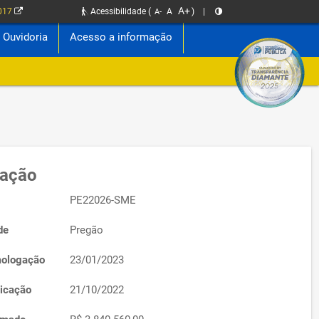
A+
2017
Acessibilidade
(
A
)
|
A-
Ouvidoria
Acesso a informação
tação
PE22026-SME
de
Pregão
ologação
23/01/2023
icação
21/10/2022