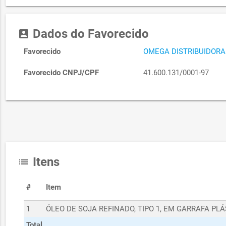
Dados do Favorecido
account_box
Favorecido
OMEGA DISTRIBUIDORA
Favorecido CNPJ/CPF
41.600.131/0001-97
Itens
list
#
Item
1
ÓLEO DE SOJA REFINADO, TIPO 1, EM GARRAFA PL
Total