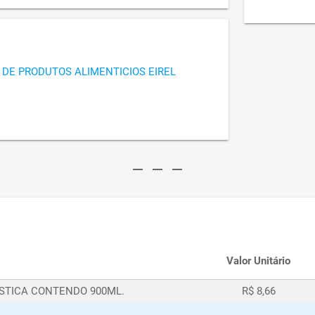
 DE PRODUTOS ALIMENTICIOS EIREL
remove
remove
remove
Valor Unitário
ÁSTICA CONTENDO 900ML.
R$ 8,66