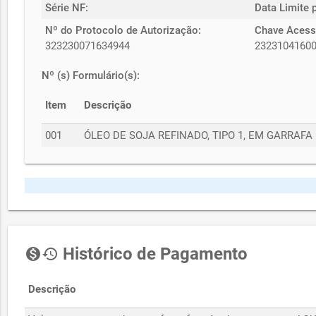
Série NF:
Data Limite 
Nº do Protocolo de Autorização:
Chave Acess
323230071634944
2323104160
Nº (s) Formulário(s):
Item
Descrição
001
ÓLEO DE SOJA REFINADO, TIPO 1, EM GARRAF
Histórico de Pagamento
monetization_on
history
Descrição