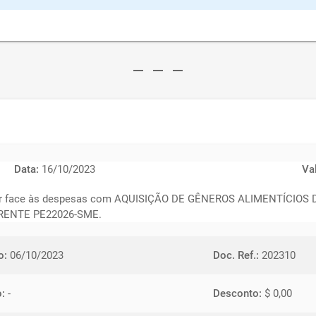
remove
remove
remove
Data:
16/10/2023
Va
azer face às despesas com AQUISIÇÃO DE GÊNEROS ALIMENTÍCI
RENTE PE22026-SME.
o:
06/10/2023
Doc. Ref.:
202310
o:
-
Desconto:
$ 0,00