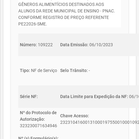
GÊNEROS ALIMENTÍCIOS DESTINADOS AOS
ALUNOS DA REDE MUNICIPAL DE ENSINO - PNAC.
CONFORME REGISTRO DE PREÇO REFERENTE
PE22026-SME.
Número:
109222
Data Emissão:
06/10/2023
Tipo:
NF de Serviço
Selo Trânsito:
-
Série NF:
Data Limite para Expedição da NF:
06/1
Nº do Protocolo de
Chave Acesso:
Autorização:
2323104160013100019755001000109
323230071634946
Nº (s) Formulário(s):