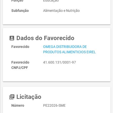
Função
Educação
Subfunção
Alimentação e Nutrição
Dados do Favorecido
account_box
Favorecido
OMEGA DISTRIBUIDORA DE
PRODUTOS ALIMENTICIOS EIREL
Favorecido
41.600.131/0001-97
CNPJ/CPF
Licitação
library_books
Número
PE22026-SME