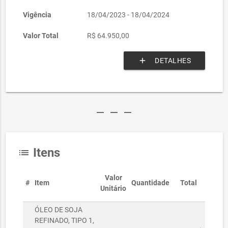
Vigência
18/04/2023 - 18/04/2024
Valor Total
R$ 64.950,00
add
DETALHES
remove
remove
remove
Itens
list
Valor
#
Item
Quantidade
Total
Unitário
ÓLEO DE SOJA
REFINADO, TIPO 1,