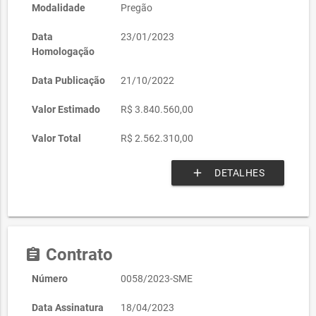
Modalidade
Pregão
Data
23/01/2023
Homologação
Data Publicação
21/10/2022
Valor Estimado
R$ 3.840.560,00
Valor Total
R$ 2.562.310,00
add
DETALHES
Contrato
assignment
Número
0058/2023-SME
Data Assinatura
18/04/2023