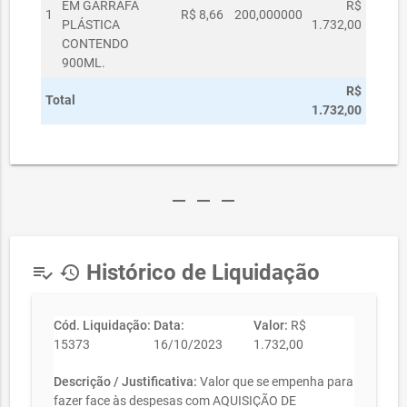
EM GARRAFA
R$
1
R$ 8,66
200,000000
PLÁSTICA
1.732,00
CONTENDO
900ML.
R$
Total
1.732,00
remove
remove
remove
Histórico de Liquidação
playlist_add_check
history
Cód. Liquidação:
Data:
Valor:
R$
15373
16/10/2023
1.732,00
Descrição / Justificativa:
Valor que se empenha para
fazer face às despesas com AQUISIÇÃO DE