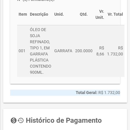
Vr.
Item
Descrição
Unid.
Qtd.
Vr. Total
Unit.
ÓLEO DE
SOJA
REFINADO,
TIPO 1, EM
R$
R$
001
GARRAFA
200.0000
GARRAFA
8,66
1.732,00
PLÁSTICA
CONTENDO
900ML.
Total Geral:
R$ 1.732,00
Histórico de Pagamento
monetization_on
history