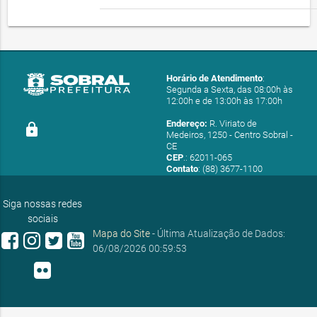
Horário de Atendimento
:
Segunda a Sexta, das 08:00h às
12:00h e de 13:00h às 17:00h
Endereço:
R. Viriato de
lock
Medeiros, 1250 - Centro Sobral -
CE
CEP
.: 62011-065
Contato
: (88) 3677-1100
E-mail:
ouvidoria@sobral.ce.gov.br
Siga nossas redes
sociais
Mapa do Site
- Última Atualização de Dados:
06/08/2026 00:59:53