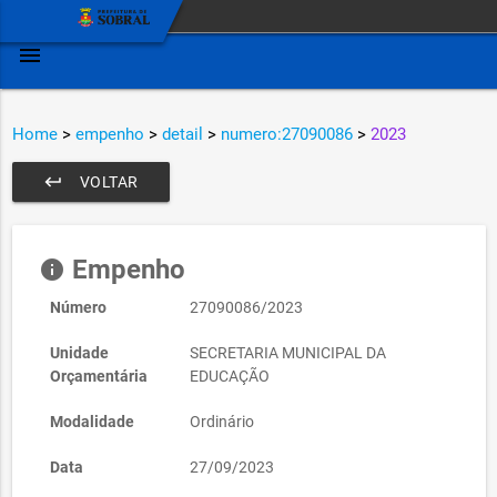
menu
Home
>
empenho
>
detail
>
numero:27090086
>
2023
keyboard_return
VOLTAR
Empenho
info
Número
27090086/2023
Unidade
SECRETARIA MUNICIPAL DA
Orçamentária
EDUCAÇÃO
Modalidade
Ordinário
Data
27/09/2023