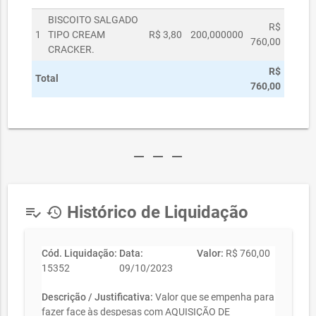
BISCOITO SALGADO
R$
1
TIPO CREAM
R$ 3,80
200,000000
760,00
CRACKER.
R$
Total
760,00
remove
remove
remove
Histórico de Liquidação
playlist_add_check
history
Cód. Liquidação:
Data:
Valor:
R$ 760,00
15352
09/10/2023
Descrição / Justificativa:
Valor que se empenha para
fazer face às despesas com AQUISIÇÃO DE