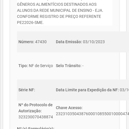
GÊNEROS ALIMENTÍCIOS DESTINADOS AOS
ALUNOS DA REDE MUNICIPAL DE ENSINO - EJA.
CONFORME REGISTRO DE PREÇO REFERENTE
PE22026-SME.
Número:
47430
Data Emissão:
03/10/2023
Tipo:
NF de Serviço
Selo Trânsito:
-
Série NF:
Data Limite para Expedição da NF:
03/1
Nº do Protocolo de
Chave Acesso:
Autorização:
2323103504387600010855001000047
323230070438874
Nº (s) Formulário(s):