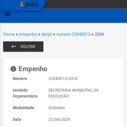
menu
Home
>
empenho
>
detail
>
numero:22040013
>
2024
keyboard_return
VOLTAR
Empenho
info
Número
22040013/2024
Unidade
SECRETARIA MUNICIPAL DA
Orçamentária
EDUCAÇÃO
Modalidade
Ordinário
Data
22/04/2024