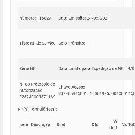
Número:
116829
Data Emissão:
24/05/2024
Tipo:
NF de Serviço
Selo Trânsito:
-
Série NF:
Data Limite para Expedição da NF:
24/0
Nº do Protocolo de
Chave Acesso:
Autorização:
2324054160013100019755001000116
223240005571189
Nº (s) Formulário(s):
Vr.
Item
Descrição
Unid.
Qtd.
Vr. Tot
Unit.