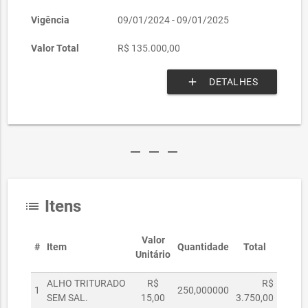
Vigência
09/01/2024 - 09/01/2025
Valor Total
R$ 135.000,00
add
DETALHES
remove
remove
remove
Itens
list
Valor
#
Item
Quantidade
Total
Unitário
ALHO TRITURADO
R$
R$
1
250,000000
SEM SAL.
15,00
3.750,00