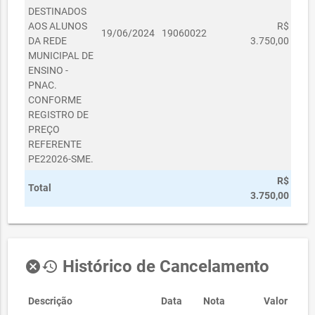
DESTINADOS
AOS ALUNOS
R$
19/06/2024
19060022
DA REDE
3.750,00
MUNICIPAL DE
ENSINO -
PNAC.
CONFORME
REGISTRO DE
PREÇO
REFERENTE
PE22026-SME.
R$
Total
3.750,00
Histórico de Cancelamento
cancel
history
Descrição
Data
Nota
Valor