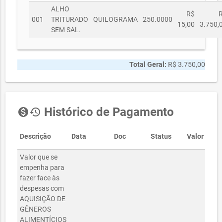
ALHO
R$
001
TRITURADO
QUILOGRAMA
250.0000
15,00
3.750,
SEM SAL.
Total Geral:
R$ 3.750,00
Histórico de Pagamento
monetization_on
history
Descrição
Data
Doc
Status
Valor
Valor que se
empenha para
fazer face às
despesas com
AQUISIÇÃO DE
GÊNEROS
ALIMENTÍCIOS