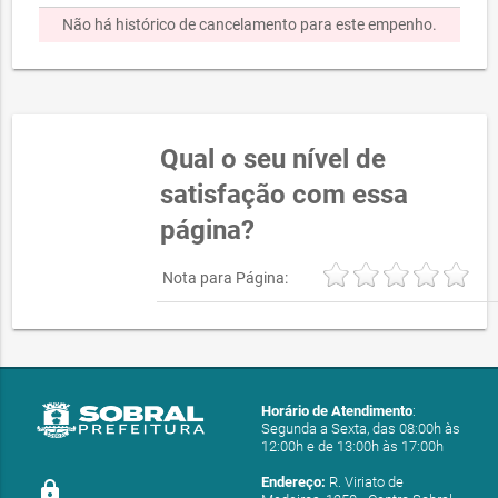
Não há histórico de cancelamento para este empenho.
Qual o seu nível de
satisfação com essa
página?
Nota para Página:
Horário de Atendimento
:
Segunda a Sexta, das 08:00h às
12:00h e de 13:00h às 17:00h
Endereço:
R. Viriato de
lock