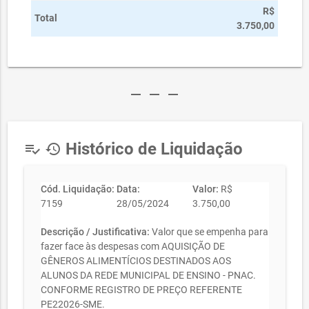
R$
Total
3.750,00
remove
remove
remove
Histórico de Liquidação
playlist_add_check
history
Cód. Liquidação:
Data:
Valor:
R$
7159
28/05/2024
3.750,00
Descrição / Justificativa:
Valor que se empenha para
fazer face às despesas com AQUISIÇÃO DE
GÊNEROS ALIMENTÍCIOS DESTINADOS AOS
ALUNOS DA REDE MUNICIPAL DE ENSINO - PNAC.
CONFORME REGISTRO DE PREÇO REFERENTE
PE22026-SME.