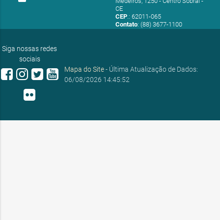
Medeiros, 1250 - Centro Sobral -
CE
CEP
.: 62011-065
Contato
: (88) 3677-1100
E-mail:
ouvidoria@sobral.ce.gov.br
Siga nossas redes
sociais
Mapa do Site
- Última Atualização de Dados:
06/08/2026 14:45:52