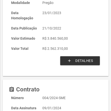
Modalidade
Pregão
Data
23/01/2023
Homologação
Data Publicação
21/10/2022
Valor Estimado
R$ 3.840.560,00
Valor Total
R$ 2.562.310,00
add
DETALHES
Contrato
assignment
Número
004/2024-SME
Data Assinatura
09/01/2024