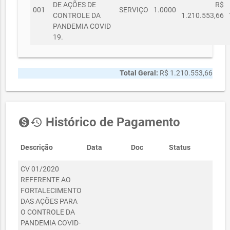
DE AÇÕES DE
R$
001
SERVIÇO
1.0000
CONTROLE DA
1.210.553,66
PANDEMIA COVID
19.
Total Geral:
R$ 1.210.553,66
Histórico de Pagamento
monetization_on
history
Descrição
Data
Doc
Status
Va
CV 01/2020
REFERENTE AO
FORTALECIMENTO
DAS AÇÕES PARA
O CONTROLE DA
PANDEMIA COVID-