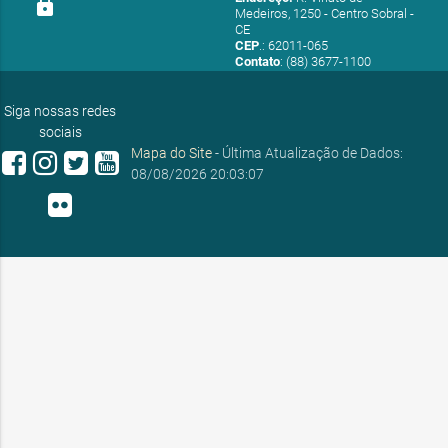
lock
Medeiros, 1250 - Centro Sobral -
CE
CEP
.: 62011-065
Contato
: (88) 3677-1100
E-mail:
ouvidoria@sobral.ce.gov.br
Siga nossas redes
sociais
Mapa do Site
- Última Atualização de Dados:
08/08/2026 20:03:07