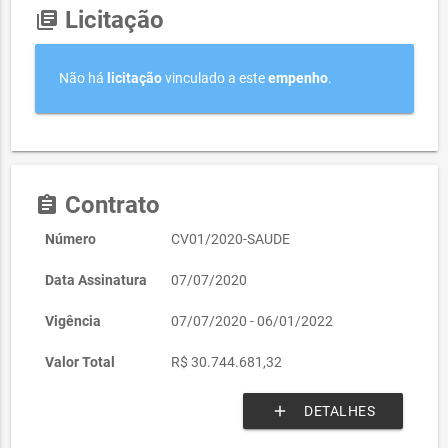
Licitação
library_books
Não há
licitação
vinculado a este
empenho
.
Contrato
assignment
Número
CV01/2020-SAUDE
Data Assinatura
07/07/2020
Vigência
07/07/2020 - 06/01/2022
Valor Total
R$ 30.744.681,32
add
DETALHES