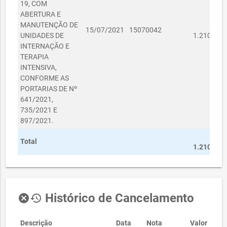
19, COM
ABERTURA E
MANUTENÇÃO DE
15/07/2021
15070042
UNIDADES DE
1.210.553
INTERNAÇÃO E
TERAPIA
INTENSIVA,
CONFORME AS
PORTARIAS DE Nº
641/2021,
735/2021 E
897/2021.
Total
1.210.553
Histórico de Cancelamento
cancel
history
Descrição
Data
Nota
Valor