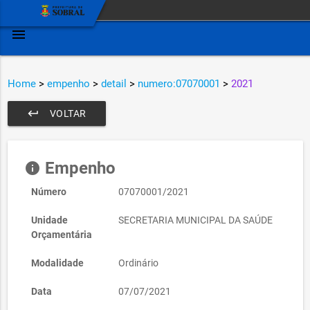
menu
Home
>
empenho
>
detail
>
numero:07070001
>
2021
keyboard_return
VOLTAR
Empenho
info
Número
07070001/2021
Unidade
SECRETARIA MUNICIPAL DA SAÚDE
Orçamentária
Modalidade
Ordinário
Data
07/07/2021