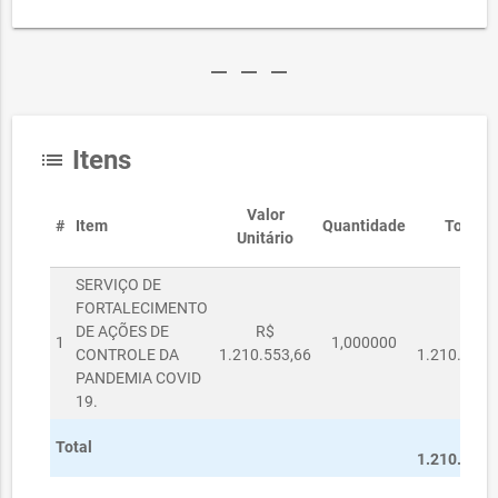
remove
remove
remove
Itens
list
Valor
#
Item
Quantidade
Total
Unitário
SERVIÇO DE
FORTALECIMENTO
DE AÇÕES DE
R$
1
1,000000
CONTROLE DA
1.210.553,66
1.210.553,
PANDEMIA COVID
19.
Total
1.210.553,