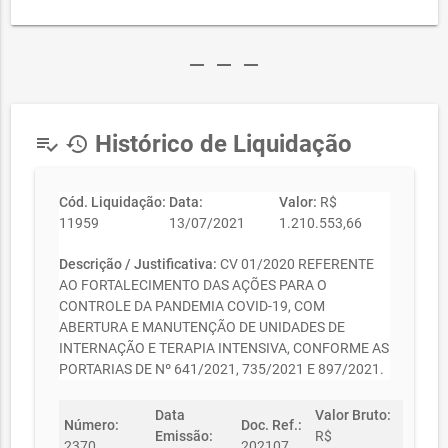
remove
remove
remove
Histórico de Liquidação
playlist_add_check
history
Cód. Liquidação:
Data:
Valor:
R$
11959
13/07/2021
1.210.553,66
Descrição / Justificativa:
CV 01/2020 REFERENTE
AO FORTALECIMENTO DAS AÇÕES PARA O
CONTROLE DA PANDEMIA COVID-19, COM
ABERTURA E MANUTENÇÃO DE UNIDADES DE
INTERNAÇÃO E TERAPIA INTENSIVA, CONFORME AS
PORTARIAS DE Nº 641/2021, 735/2021 E 897/2021.
Data
Valor Bruto:
Número:
Doc. Ref.:
Emissão:
R$
2370
202107