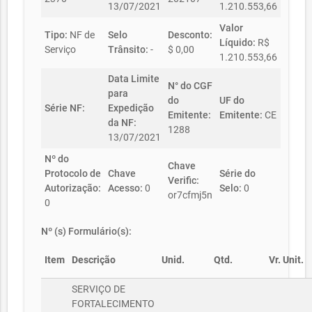
13/07/2021
1.210.553,66
Valor
Tipo:
NF de
Selo
Desconto:
Líquido:
R$
Serviço
Trânsito:
-
$ 0,00
1.210.553,66
Data Limite
N° do CGF
para
do
UF do
Série NF:
Expedição
Emitente:
Emitente:
CE
da NF:
1288
13/07/2021
Nº do
Chave
Protocolo de
Chave
Série do
Verific:
Autorização:
Acesso:
0
Selo:
0
or7cfmj5n
0
Nº (s) Formulário(s):
Item
Descrição
Unid.
Qtd.
Vr. Unit.
SERVIÇO DE
FORTALECIMENTO