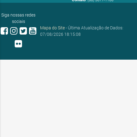
E-mail:
ouvidoria@sobral.ce.gov.br
Siga nossas redes
sociais
Mapa do Site
- Última Atualização de Dados:
07/08/2026 18:15:08