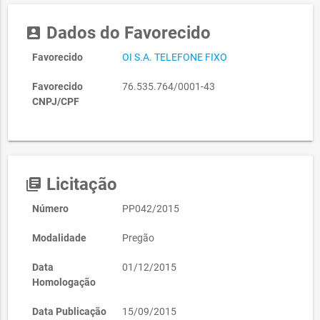
Dados do Favorecido
account_box
Favorecido
OI S.A. TELEFONE FIXO
Favorecido
76.535.764/0001-43
CNPJ/CPF
Licitação
library_books
Número
PP042/2015
Modalidade
Pregão
Data
01/12/2015
Homologação
Data Publicação
15/09/2015