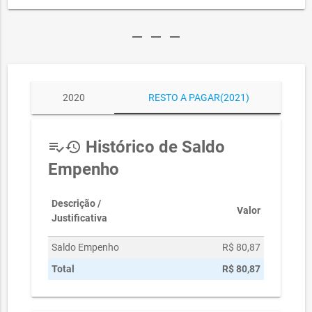
remove
remove
remove
2020
RESTO A PAGAR(2021)
Histórico de Saldo
playlist_add_check
history
Empenho
Descrição /
Valor
Justificativa
Saldo Empenho
R$ 80,87
Total
R$ 80,87