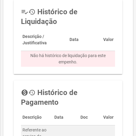
Histórico de
playlist_add_check
history
Liquidação
Descrição /
Data
Valor
Justificativa
Não há histórico de liquidação para este
empenho.
Histórico de
monetization_on
history
Pagamento
Descrição
Data
Doc
Valor
Referente ao