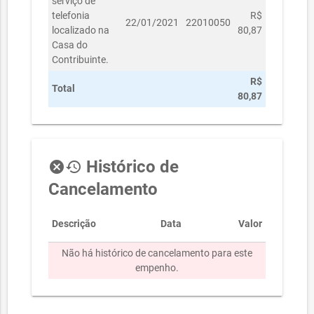
serviço de
telefonia
R$
22/01/2021
22010050
localizado na
80,87
Casa do
Contribuinte.
R$
Total
80,87
Histórico de
cancel
history
Cancelamento
Descrição
Data
Valor
Não há histórico de cancelamento para este
empenho.