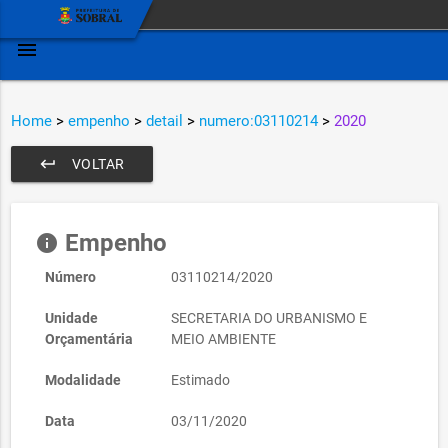
menu
Home
>
empenho
>
detail
>
numero:03110214
>
2020
keyboard_return
VOLTAR
Empenho
info
Número
03110214/2020
Unidade
SECRETARIA DO URBANISMO E
Orçamentária
MEIO AMBIENTE
Modalidade
Estimado
Data
03/11/2020