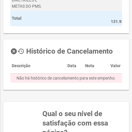
DIRETRIZES E
METAS DO PMS.
R$
Total
131.925,60
Histórico de Cancelamento
cancel
history
Descrição
Data
Nota
Valor
Não há histórico de cancelamento para este empenho.
Qual o seu nível de
satisfação com essa