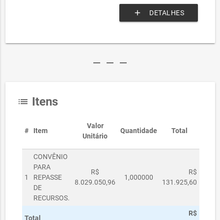
add
DETALHES
remove
remove
remove
Itens
list
Valor
#
Item
Quantidade
Total
Unitário
CONVÊNIO
PARA
R$
R$
1
REPASSE
1,000000
8.029.050,96
131.925,60
DE
RECURSOS.
R$
Total