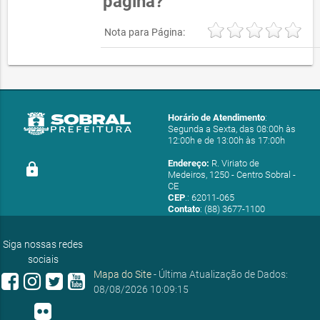
página?
Nota para Página:
Horário de Atendimento
:
Segunda a Sexta, das 08:00h às
12:00h e de 13:00h às 17:00h
Endereço:
R. Viriato de
lock
Medeiros, 1250 - Centro Sobral -
CE
CEP
.: 62011-065
Contato
: (88) 3677-1100
E-mail:
ouvidoria@sobral.ce.gov.br
Siga nossas redes
sociais
Mapa do Site
- Última Atualização de Dados:
08/08/2026 10:09:15