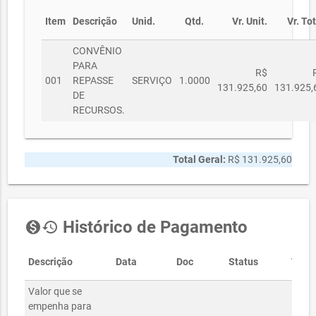
Item
Descrição
Unid.
Qtd.
Vr. Unit.
Vr. Tot
CONVÊNIO
PARA
R$
001
REPASSE
SERVIÇO
1.0000
131.925,60
131.925,
DE
RECURSOS.
Total Geral:
R$ 131.925,60
Histórico de Pagamento
monetization_on
history
Descrição
Data
Doc
Status
Valor
Valor que se
empenha para