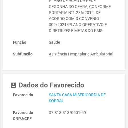
PLANO DE ACAO DA REDE
CEGONHA DO CEARA, CONFORME
PORTARIA N°1.286/2012. DE
ACORDO COM O CONVENIO
002/2021/PLANO OPERATIVO E
DIRETRIZES E METAS DO PMS.
Função
Saúde
Subfunção
Asistência Hospitalar e Ambulatorial
Dados do Favorecido
account_box
Favorecido
SANTA CASA MISERICORDIA DE
SOBRAL
Favorecido
07.818.313/0001-09
CNPJ/CPF