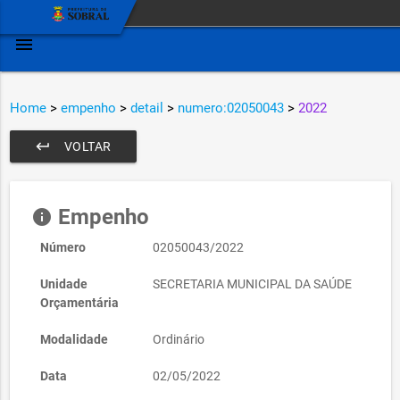
menu
Home
>
empenho
>
detail
>
numero:02050043
>
2022
keyboard_return
VOLTAR
Empenho
info
Número
02050043/2022
Unidade
SECRETARIA MUNICIPAL DA SAÚDE
Orçamentária
Modalidade
Ordinário
Data
02/05/2022