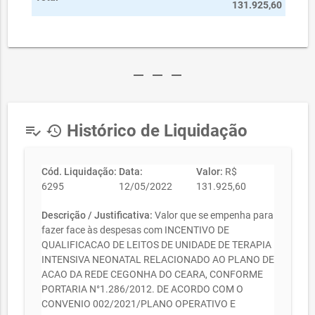
131.925,60
remove
remove
remove
Histórico de Liquidação
playlist_add_check
history
Cód. Liquidação:
Data:
Valor:
R$
6295
12/05/2022
131.925,60
Descrição / Justificativa:
Valor que se empenha para
fazer face às despesas com INCENTIVO DE
QUALIFICACAO DE LEITOS DE UNIDADE DE TERAPIA
INTENSIVA NEONATAL RELACIONADO AO PLANO DE
ACAO DA REDE CEGONHA DO CEARA, CONFORME
PORTARIA N°1.286/2012. DE ACORDO COM O
CONVENIO 002/2021/PLANO OPERATIVO E