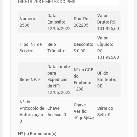
DIRETRIZES E METAS DO PMS.
Data
Valor
Número:
Doc. Ref.:
Emissão:
Bruto:
R$
2586
202205
12/05/2022
131.925,60
Valor
Tipo:
NF de
Selo
Desconto:
Líquido:
Serviço
Trânsito:
-
$ 0,00
R$
131.925,60
Data Limite
N° do CGF
para
UF do
do
Série NF:
E
Expedição
Emitente:
Emitente:
da NF:
CE
1288
12/05/2022
Nº do
Chave
Protocolo de
Chave
Série do
Verific:
Autorização:
Acesso:
0
Selo:
0
o9qg8jd4p
0
Nº (s) Formulário(s):