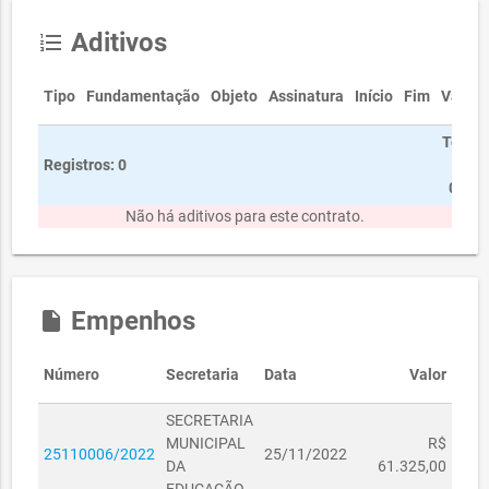
Aditivos
format_list_numbered
Tipo
Fundamentação
Objeto
Assinatura
Início
Fim
Valor
Total
Registros: 0
R$
0,00
Não há aditivos para este contrato.
Empenhos
insert_drive_file
Número
Secretaria
Data
Valor
SECRETARIA
MUNICIPAL
R$
25110006/2022
25/11/2022
DA
61.325,00