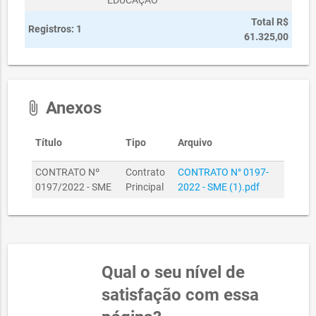
EDUCAÇÃO
Total R$
Registros: 1
61.325,00
Anexos
attach_file
Título
Tipo
Arquivo
CONTRATO Nº
Contrato
CONTRATO N° 0197-
0197/2022 - SME
Principal
2022 - SME (1).pdf
Qual o seu nível de
satisfação com essa