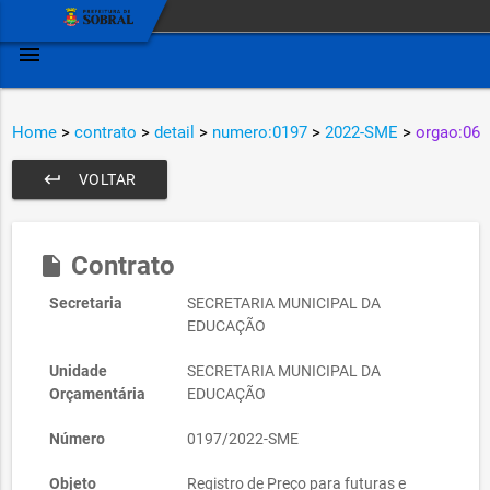
menu
Home
>
contrato
>
detail
>
numero:0197
>
2022-SME
>
orgao:06
keyboard_return
VOLTAR
Contrato
insert_drive_file
Secretaria
SECRETARIA MUNICIPAL DA
EDUCAÇÃO
Unidade
SECRETARIA MUNICIPAL DA
Orçamentária
EDUCAÇÃO
Número
0197/2022-SME
Objeto
Registro de Preço para futuras e