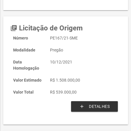
Licitação de Origem
library_books
Número
PE167/21-SME
Modalidade
Pregão
Data
10/12/2021
Homologação
Valor Estimado
R$ 1.508.000,00
Valor Total
R$ 539.000,00
add
DETALHES