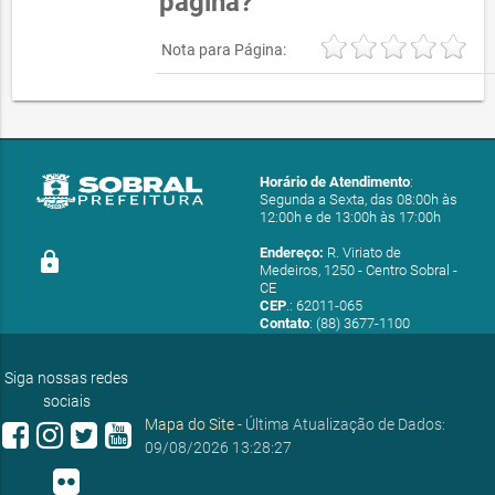
página?
Nota para Página:
Horário de Atendimento
:
Segunda a Sexta, das 08:00h às
12:00h e de 13:00h às 17:00h
Endereço:
R. Viriato de
lock
Medeiros, 1250 - Centro Sobral -
CE
CEP
.: 62011-065
Contato
: (88) 3677-1100
E-mail:
ouvidoria@sobral.ce.gov.br
Siga nossas redes
sociais
Mapa do Site
- Última Atualização de Dados:
09/08/2026 13:28:27