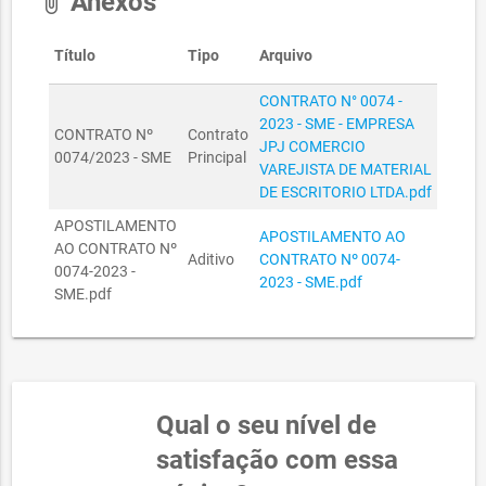
Anexos
attach_file
Título
Tipo
Arquivo
CONTRATO N° 0074 -
2023 - SME - EMPRESA
CONTRATO Nº
Contrato
JPJ COMERCIO
0074/2023 - SME
Principal
VAREJISTA DE MATERIAL
DE ESCRITORIO LTDA.pdf
APOSTILAMENTO
APOSTILAMENTO AO
AO CONTRATO Nº
Aditivo
CONTRATO Nº 0074-
0074-2023 -
2023 - SME.pdf
SME.pdf
Qual o seu nível de
satisfação com essa