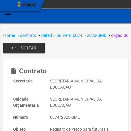
menu
Home
>
contrato
>
detail
>
numero:0074
>
2023-SME
>
orgao:06
keyboard_return
VOLTAR
Contrato
insert_drive_file
Secretaria
SECRETARIA MUNICIPAL DA
EDUCAÇÃO
Unidade
SECRETARIA MUNICIPAL DA
Orçamentária
EDUCAÇÃO
Número
0074/2023-SME
Objeto
Registro de Preço para futuras e