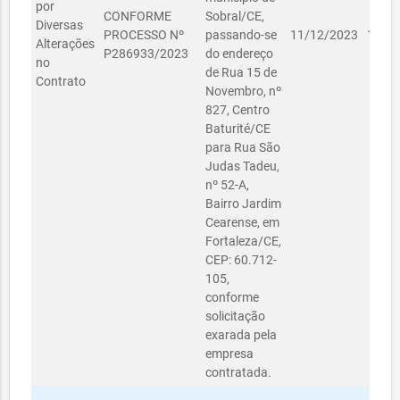
por
CONFORME
Sobral/CE,
Diversas
PROCESSO Nº
passando-se
11/12/2023
11/1
Alterações
P286933/2023
do endereço
no
de Rua 15 de
Contrato
Novembro, nº
827, Centro
Baturité/CE
para Rua São
Judas Tadeu,
nº 52-A,
Bairro Jardim
Cearense, em
Fortaleza/CE,
CEP: 60.712-
105,
conforme
solicitação
exarada pela
empresa
contratada.