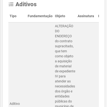
Aditivos
format_list_numbered
Tipo
Fundamentação
Objeto
Assinatura
Início
ALTERAÇÃO
DO
ENDEREÇO
do contrato
supracitado,
que tem
como objeto
a aquisição
de material
de expediente
IV para
atender as
necessidades
dos órgão e
entidades
públicas do
Aditivo
município de