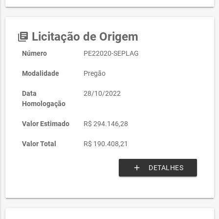
Licitação de Origem
library_books
Número
PE22020-SEPLAG
Modalidade
Pregão
Data
28/10/2022
Homologação
Valor Estimado
R$ 294.146,28
Valor Total
R$ 190.408,21
add
DETALHES