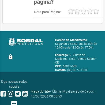
página?
Nota para Página:
Horário de Atendimento
:
Segunda a Sexta, das 08:00h às
12:00h e de 13:00h às 17:00h
Endereço:
R. Viriato de
lock
Medeiros, 1250 - Centro Sobral -
CE
CEP
.: 62011-065
Contato
: (88) 3677-1100
E-mail:
ouvidoria@sobral.ce.gov.br
Siga nossas redes
sociais
Mapa do Site
- Última Atualização de Dados:
10/08/2026 08:58:53