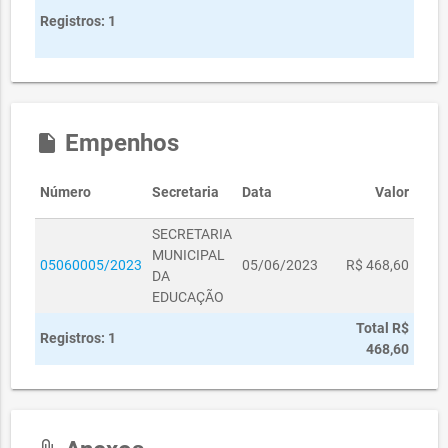
Registros: 1
Empenhos
insert_drive_file
Número
Secretaria
Data
Valor
SECRETARIA
MUNICIPAL
05060005/2023
05/06/2023
R$ 468,60
DA
EDUCAÇÃO
Total R$
Registros: 1
468,60