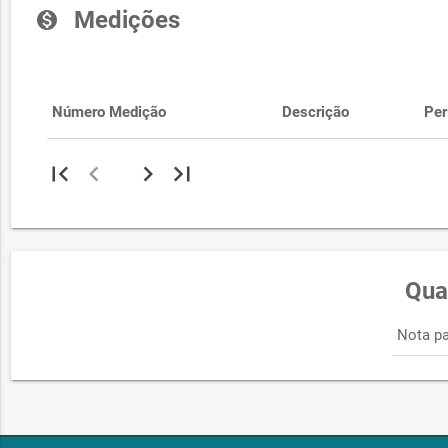
Medições
monetization_on
Número Medição
Descrição
Per
first_page
chevron_left
chevron_right
last_page
Qua
Nota pa