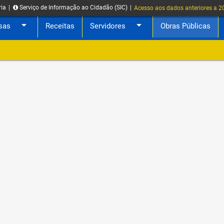
ria
|
Serviço de Informação ao Cidadão (SIC)
|
Acesso aos dados anteriores a 
arrow_drop_down
arrow_drop_down
sas
Receitas
Servidores
Obras Públicas