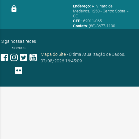
Endereço:
R. Viriato de
lock
Medeiros, 1250 - Centro Sobral -
CE
CEP
.: 62011-065
Contato
: (88) 3677-1100
E-mail:
ouvidoria@sobral.ce.gov.br
Siga nossas redes
sociais
Mapa do Site
- Última Atualização de Dados:
07/08/2026 16:45:09