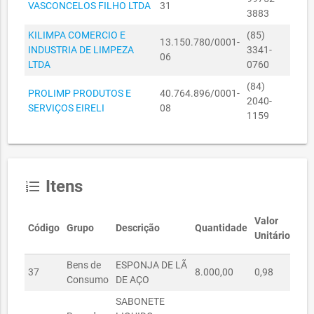
VASCONCELOS FILHO LTDA
31
3883
SECRETARIA
22100013/2018
KILIMPA COMERCIO E
MUNICIPAL
22/10/2018
R$ 2.065,00
(85)
13.150.780/0001-
INDUSTRIA DE LIMPEZA
DA SAÚDE
3341-
06
LTDA
0760
SECRETARIA
14020059/2019
MUNICIPAL
14/02/2019
R$ 5.508,00
(84)
PROLIMP PRODUTOS E
40.764.896/0001-
DA SAÚDE
2040-
SERVIÇOS EIRELI
08
1159
SECRETARIA
14020060/2019
MUNICIPAL
14/02/2019
R$ 3.472,00
DA SAÚDE
SECRETARIA
Itens
format_list_numbered
14020063/2019
MUNICIPAL
14/02/2019
R$ 2.065,00
DA SAÚDE
Valor
SECRETARIA
Código
Grupo
Descrição
Quantidade
V
Unitário
14020064/2019
MUNICIPAL
14/02/2019
R$ 2.580,00
DA SAÚDE
Bens de
ESPONJA DE LÃ
37
8.000,00
0,98
R$
SECRETARIA
Consumo
DE AÇO
14020065/2019
MUNICIPAL
14/02/2019
R$ 1.965,00
SABONETE
DA SAÚDE