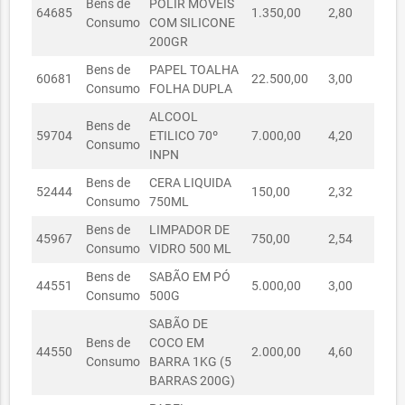
Bens de
POLIR MOVEIS
SECRETARIA
64685
1.350,00
2,80
R$
Consumo
COM SILICONE
31050055/2019
MUNICIPAL
31/05/2019
R$ 6.762,00
200GR
DA SAÚDE
Bens de
PAPEL TOALHA
SECRETARIA
60681
22.500,00
3,00
R$ 
Consumo
FOLHA DUPLA
22040068/2019
MUNICIPAL
22/04/2019
R$ 2.589,00
DA SAÚDE
ALCOOL
Bens de
59704
ETILICO 70º
7.000,00
4,20
R$ 
SECRETARIA
Consumo
INPN
24040024/2019
MUNICIPAL
24/04/2019
R$ 830,00
DA SAÚDE
Bens de
CERA LIQUIDA
52444
150,00
2,32
Consumo
750ML
SECRETARIA
24040025/2019
MUNICIPAL
24/04/2019
R$ 2.030,00
Bens de
LIMPADOR DE
45967
750,00
2,54
R$
DA SAÚDE
Consumo
VIDRO 500 ML
SECRETARIA
Bens de
SABÃO EM PÓ
R$
44551
5.000,00
3,00
R$ 
01070034/2019
MUNICIPAL
01/07/2019
Consumo
500G
24.726,00
DA SAÚDE
SABÃO DE
SECRETARIA
Bens de
COCO EM
R$
44550
2.000,00
4,60
R$
10070113/2019
MUNICIPAL
10/07/2019
Consumo
BARRA 1KG (5
18.192,00
DA SAÚDE
BARRAS 200G)