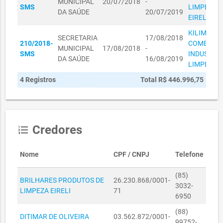
MUNICIPAL
20/07/2018
-
DA SAÚDE
SMS
LIMPEZA
DA SAÚDE
20/07/2019
EIRELI
SECRETARIA
31050047/2019
MUNICIPAL
31/05/2019
R$ 7.780,00
KILIMPA
SECRETARIA
17/08/2018
DA SAÚDE
210/2018-
COMERCIO
MUNICIPAL
17/08/2018
-
SMS
INDUSTRIA
SECRETARIA
DA SAÚDE
16/08/2019
R$
LIMPEZA L
27090022/2018
MUNICIPAL
27/09/2018
14.074,00
DA SAÚDE
4 Registros
Total R$ 446.996,75
SECRETARIA
R$
27090023/2018
MUNICIPAL
27/09/2018
20.156,00
DA SAÚDE
Credores
format_list_numbered
SECRETARIA
27090024/2018
MUNICIPAL
27/09/2018
R$ 2.530,00
DA SAÚDE
Nome
CPF / CNPJ
Telefone
SECRETARIA
27090025/2018
MUNICIPAL
27/09/2018
R$ 3.882,00
(85)
BRILHARES PRODUTOS DE
26.230.868/0001-
DA SAÚDE
3032-
LIMPEZA EIRELI
71
6950
SECRETARIA
19100191/2018
MUNICIPAL
19/10/2018
R$ 2.580,00
(88)
DITIMAR DE OLIVEIRA
03.562.872/0001-
DA SAÚDE
99752-