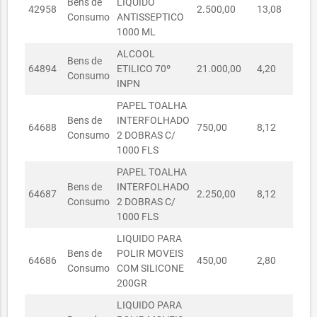
Bens de
LIQUIDO
42958
2.500,00
13,08
R$ 
SECRETARIA
Consumo
ANTISSEPTICO
14020067/2019
MUNICIPAL
14/02/2019
R$ 2.520,00
1000 ML
DA SAÚDE
ALCOOL
Bens de
SECRETARIA
64894
ETILICO 70º
21.000,00
4,20
R$ 
Consumo
14020068/2019
MUNICIPAL
14/02/2019
R$ 3.624,40
INPN
DA SAÚDE
PAPEL TOALHA
SECRETARIA
Bens de
INTERFOLHADO
64688
750,00
8,12
R$
10070020/2019
MUNICIPAL
10/07/2019
R$ 4.269,00
Consumo
2 DOBRAS C/
DA SAÚDE
1000 FLS
SECRETARIA
PAPEL TOALHA
10070035/2019
MUNICIPAL
10/07/2019
R$ 5.715,00
Bens de
INTERFOLHADO
64687
2.250,00
8,12
R$ 
DA SAÚDE
Consumo
2 DOBRAS C/
1000 FLS
SECRETARIA
14020066/2019
MUNICIPAL
14/02/2019
R$ 2.281,00
LIQUIDO PARA
DA SAÚDE
Bens de
POLIR MOVEIS
64686
450,00
2,80
R$
Consumo
COM SILICONE
SECRETARIA
200GR
22040064/2019
MUNICIPAL
22/04/2019
R$ 1.581,00
DA SAÚDE
LIQUIDO PARA