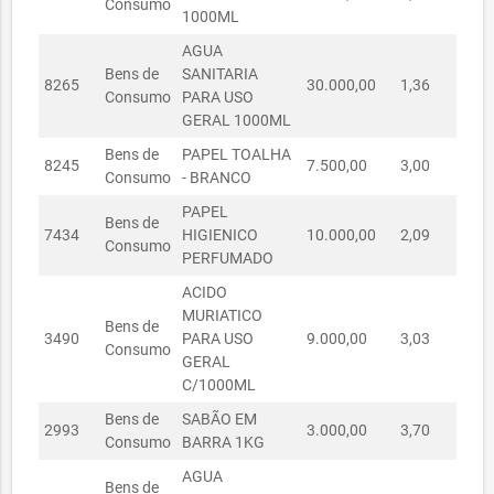
Consumo
1000ML
AGUA
Bens de
SANITARIA
8265
30.000,00
1,36
R$ 
Consumo
PARA USO
GERAL 1000ML
Bens de
PAPEL TOALHA
8245
7.500,00
3,00
R$ 
Consumo
- BRANCO
PAPEL
Bens de
7434
HIGIENICO
10.000,00
2,09
R$ 
Consumo
PERFUMADO
ACIDO
MURIATICO
Bens de
3490
PARA USO
9.000,00
3,03
R$ 
Consumo
GERAL
C/1000ML
Bens de
SABÃO EM
2993
3.000,00
3,70
R$ 
Consumo
BARRA 1KG
AGUA
Bens de