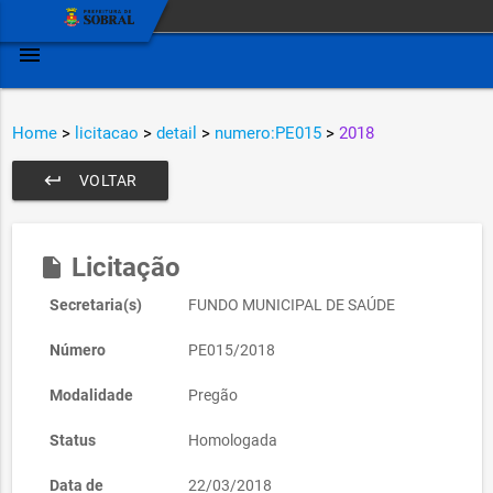
menu
Home
>
licitacao
>
detail
>
numero:PE015
>
2018
keyboard_return
VOLTAR
Licitação
insert_drive_file
Secretaria(s)
FUNDO MUNICIPAL DE SAÚDE
Número
PE015/2018
Modalidade
Pregão
Status
Homologada
Data de
22/03/2018