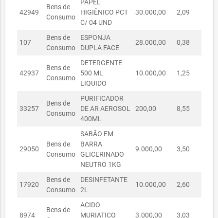
PAPEL
Bens de
42949
HIGIÊNICO PCT
30.000,00
2,09
R$ 
Consumo
C/ 04 UND
Bens de
ESPONJA
107
28.000,00
0,38
R$ 
Consumo
DUPLA FACE
DETERGENTE
Bens de
42937
500 ML
10.000,00
1,25
R$ 
Consumo
LIQUIDO
PURIFICADOR
Bens de
33257
DE AR AEROSOL
200,00
8,55
R$
Consumo
400ML
SABÃO EM
Bens de
BARRA
29050
9.000,00
3,50
R$ 
Consumo
GLICERINADO
NEUTRO 1KG
Bens de
DESINFETANTE
17920
10.000,00
2,60
R$ 
Consumo
2L
ACIDO
Bens de
8974
MURIATICO
3.000,00
3,03
R$