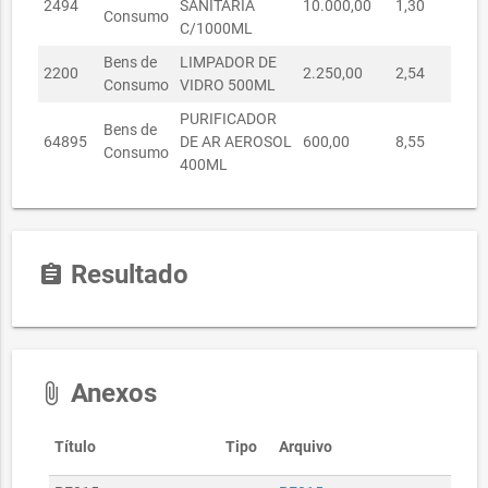
2494
SANITARIA
10.000,00
1,30
R$ 
Consumo
C/1000ML
Bens de
LIMPADOR DE
2200
2.250,00
2,54
R$
Consumo
VIDRO 500ML
PURIFICADOR
Bens de
64895
DE AR AEROSOL
600,00
8,55
R$
Consumo
400ML
Resultado
assignment
Anexos
attach_file
Título
Tipo
Arquivo