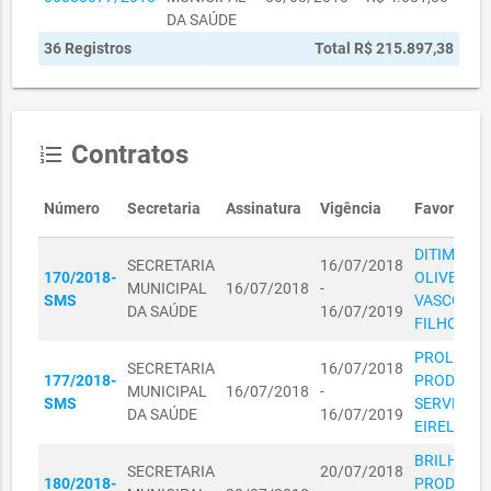
DA SAÚDE
36 Registros
Total R$ 215.897,38
SECRETARIA
15070004/2019
MUNICIPAL
15/07/2019
R$ 7.780,00
DA SAÚDE
SECRETARIA
Contratos
format_list_numbered
15070005/2019
MUNICIPAL
15/07/2019
R$ 6.762,00
DA SAÚDE
Número
Secretaria
Assinatura
Vigência
Favorecid
SECRETARIA
22040066/2019
MUNICIPAL
22/04/2019
R$ 2.065,00
DITIMAR D
DA SAÚDE
SECRETARIA
16/07/2018
170/2018-
OLIVEIRA
MUNICIPAL
16/07/2018
-
SECRETARIA
SMS
VASCONC
DA SAÚDE
16/07/2019
22040061/2019
MUNICIPAL
22/04/2019
R$ 2.006,00
FILHO LTD
DA SAÚDE
PROLIMP
SECRETARIA
16/07/2018
SECRETARIA
177/2018-
PRODUTOS
MUNICIPAL
16/07/2018
-
22040065/2019
MUNICIPAL
22/04/2019
R$ 2.580,00
SMS
SERVIÇOS
DA SAÚDE
16/07/2019
DA SAÚDE
EIRELI
SECRETARIA
BRILHARE
SECRETARIA
20/07/2018
22040067/2019
MUNICIPAL
22/04/2019
R$ 3.732,00
180/2018-
PRODUTOS