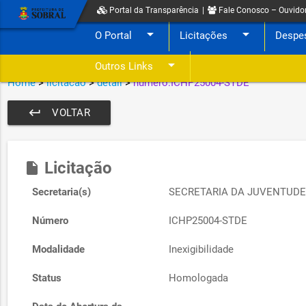
Portal da Transparência
|
Fale Conosco – Ouvido
arrow_drop_down
arrow_drop_down
O Portal
Licitações
Despe
arrow_drop_down
Outros Links
Home
>
licitacao
>
detail
>
numero:ICHP25004-STDE
keyboard_return
VOLTAR
Licitação
insert_drive_file
Secretaria(s)
SECRETARIA DA JUVENTUDE
Número
ICHP25004-STDE
Modalidade
Inexigibilidade
Status
Homologada