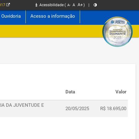
A+
2017
Acessibilidade
(
A
)
|
A-
Ouvidoria
Acesso a informação
Data
Valor
IA DA JUVENTUDE E
20/05/2025
R$ 18.695,00