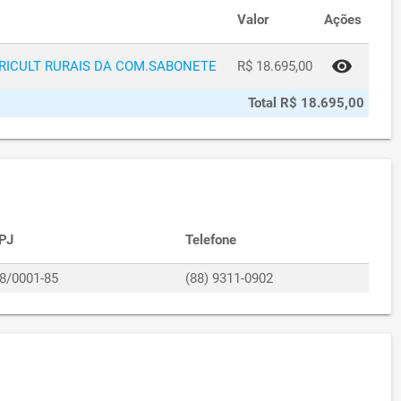
Valor
Ações
visibility
GRICULT RURAIS DA COM.SABONETE
R$ 18.695,00
Total R$ 18.695,00
PJ
Telefone
38/0001-85
(88) 9311-0902