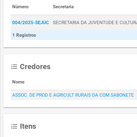
Número
Secretaria
004/2025-SEJUC
SECRETARIA DA JUVENTUDE E CULTUR
1 Registros
Credores
format_list_numbered
Nome
ASSOC. DE PROD E AGRICULT RURAIS DA COM.SABONETE
Itens
format_list_numbered