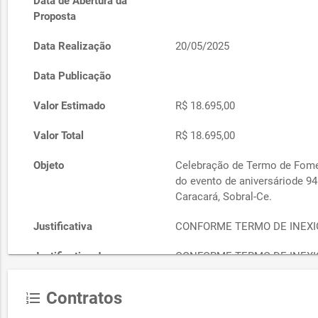
Data de Abertura da
Proposta
Data Realização
20/05/2025
Data Publicação
Valor Estimado
R$ 18.695,00
Valor Total
R$ 18.695,00
Objeto
Celebração de Termo de Fome
do evento de aniversáriode 94
Caracará, Sobral-Ce.
Justificativa
CONFORME TERMO DE INEXIG
Justificativa de preço
CONFORME TERMO DE INEXIG
Contratos
format_list_numbered