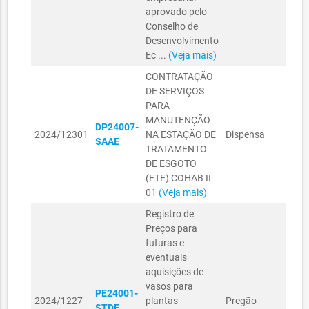
aprovado pelo
Conselho de
Desenvolvimento
Ec ...
(Veja mais)
CONTRATAÇÃO
DE SERVIÇOS
PARA
MANUTENÇÃO
DP24007-
SEC
2024/12301
NA ESTAÇÃO DE
Dispensa
SAAE
INF
TRATAMENTO
DE ESGOTO
(ETE) COHAB II
01
(Veja mais)
Registro de
Preços para
futuras e
eventuais
aquisições de
vasos para
PE24001-
2024/1227
plantas
Pregão
STDE