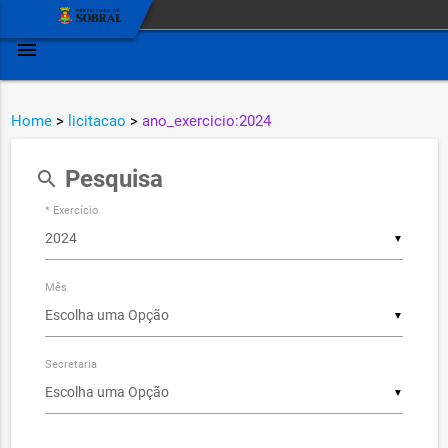
menu
Home
>
licitacao
>
ano_exercicio:2024
Pesquisa
search
* Exercício
▼
Mês
▼
Secretaria
▼