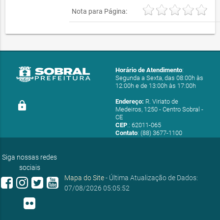
Nota para Página:
Horário de Atendimento
:
Segunda a Sexta, das 08:00h às
12:00h e de 13:00h às 17:00h
Endereço:
R. Viriato de
lock
Medeiros, 1250 - Centro Sobral -
CE
CEP
.: 62011-065
Contato
: (88) 3677-1100
E-mail:
ouvidoria@sobral.ce.gov.br
Siga nossas redes
sociais
Mapa do Site
- Última Atualização de Dados:
07/08/2026 05:05:52