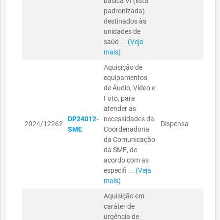
básica VI (lista
SAÚ
padronizada)
destinados às
unidades de
saúd ...
(Veja
mais)
Aquisição de
equipamentos
de Áudio, Vídeo e
Foto, para
atender as
SEC
DP24012-
necessidades da
2024/12262
Dispensa
MUN
SME
Coordenadoria
EDU
da Comunicação
da SME, de
acordo com as
especifi ...
(Veja
mais)
Aquisição em
caráter de
urgência de