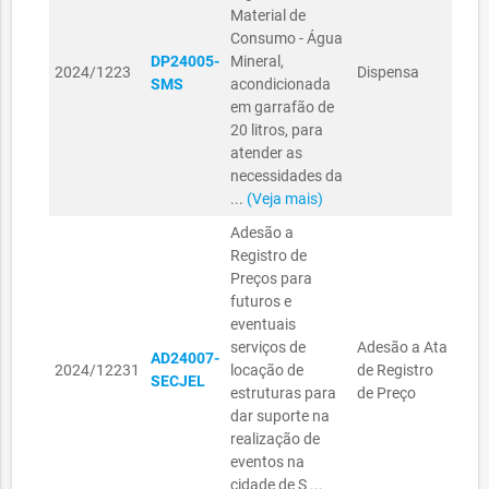
Material de
Consumo - Água
SEC
DP24005-
Mineral,
2024/1223
Dispensa
MUN
SMS
acondicionada
SAÚ
em garrafão de
20 litros, para
atender as
necessidades da
...
(Veja mais)
Adesão a
Registro de
Preços para
SEC
futuros e
JUV
eventuais
CUL
serviços de
Adesão a Ata
AD24007-
SEC
2024/12231
locação de
de Registro
SECJEL
JUV
estruturas para
de Preço
ESP
dar suporte na
SEC
realização de
ESP
eventos na
cidade de S ...