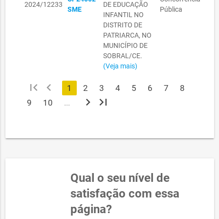
2024/12233
DE EDUCAÇÃO
MUN
SME
Pública
INFANTIL NO
EDU
DISTRITO DE
PATRIARCA, NO
MUNICÍPIO DE
SOBRAL/CE.
(Veja mais)
first_page
chevron_left
1
2
3
4
5
6
7
8
chevron_right
last_page
9
10
...
Qual o seu nível de
satisfação com essa
página?