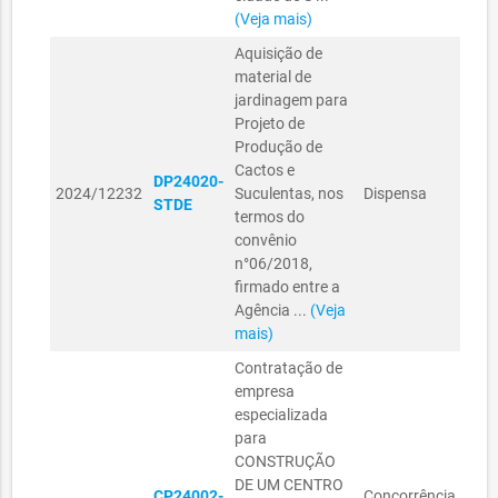
(Veja mais)
Aquisição de
material de
jardinagem para
Projeto de
Produção de
SEC
Cactos e
DP24020-
TRA
2024/12232
Suculentas, nos
Dispensa
STDE
DES
termos do
ECO
convênio
n°06/2018,
firmado entre a
Agência ...
(Veja
mais)
Contratação de
empresa
especializada
para
CONSTRUÇÃO
DE UM CENTRO
SEC
CP24002-
Concorrência