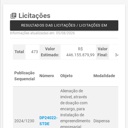
Licitações
library_books
RESULTADOS DAS LICITAÇÕES / LICITAÇÕES EM
Informações atualizadas em: 05/08/2026
open_in_new
ANDAMENTO
Valor
R$
Valor
Total
473
Estimado:
446.155.879,99
Final:
346.23
Publicação
Número
Objeto
Modalidade
Secr
Sequencial
Alienação de
imóvel, através
de doação com
encargo, para
instalação de
DP24022-
2024/1230
empreendimento
Dispensa
STDE
empresarial