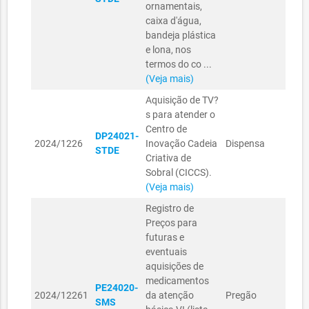
ornamentais,
caixa d'água,
bandeja plástica
e lona, nos
termos do co ...
(Veja mais)
Aquisição de TV?
s para atender o
SEC
Centro de
DP24021-
TRA
2024/1226
Inovação Cadeia
Dispensa
STDE
DES
Criativa de
ECO
Sobral (CICCS).
(Veja mais)
Registro de
Preços para
futuras e
eventuais
aquisições de
medicamentos
SEC
PE24020-
2024/12261
da atenção
Pregão
MUN
SMS