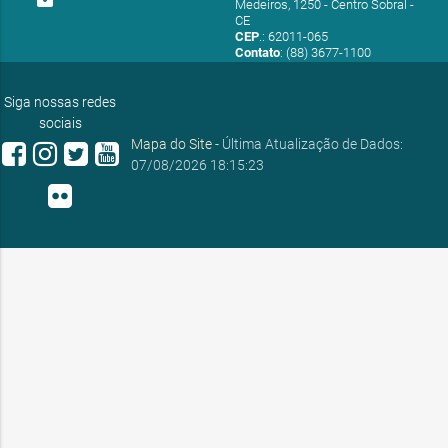
Medeiros, 1250 - Centro Sobral -
CE
CEP
.: 62011-065
Contato
: (88) 3677-1100
E-mail:
ouvidoria@sobral.ce.gov.br
Siga nossas redes
sociais
Mapa do Site
- Última Atualização de Dados:
07/08/2026 18:15:23