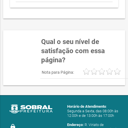
Qual o seu nível de
satisfação com essa
página?
Nota para Página:
Horário de Atendimento
:
Segunda a Sexta, das 08:00h às
12:00h e de 13:00h às 17:00h
Endereço:
R. Viriato de
lock