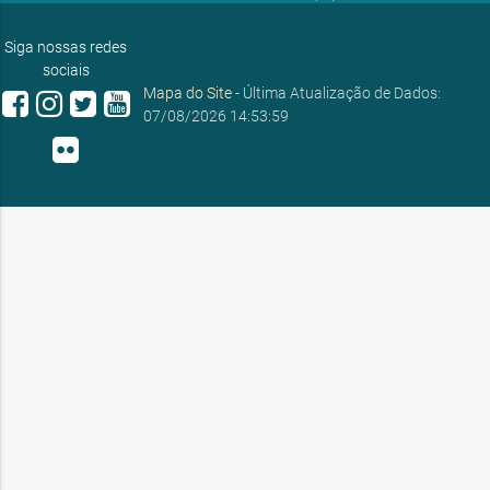
E-mail:
ouvidoria@sobral.ce.gov.br
Siga nossas redes
sociais
Mapa do Site
- Última Atualização de Dados:
07/08/2026 14:53:59