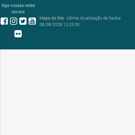
ouvidoria@sobral.ce.gov.br
Siga nossas redes
sociais
Mapa do Site
- Última Atualização de Dados:
08/08/2026 12:25:50