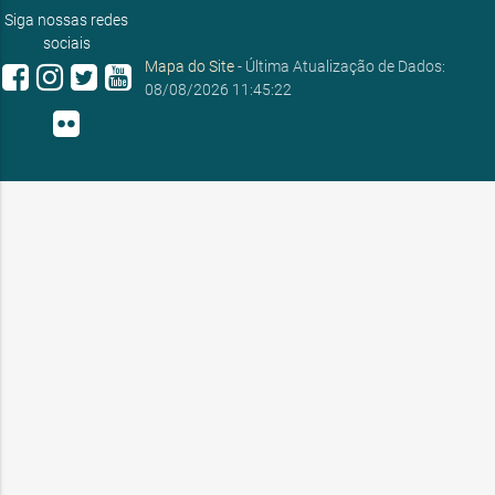
ouvidoria@sobral.ce.gov.br
Siga nossas redes
sociais
Mapa do Site
- Última Atualização de Dados:
08/08/2026 11:45:22