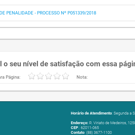
DE PENALIDADE - PROCESSO Nº P051339/2018
l o seu nível de satisfação com essa pági
ra Página:
Nota:
Horário de Atendimento
: Segunda a S
Endereço:
R. Viriato de Medeiros, 125
CEP
.: 62011-065
Contato
: (88) 3677-1100