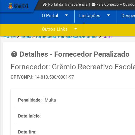
Portal da Transparência
|
Fale Conosco – Ouvido
arrow_drop_down
arrow_drop_down
O Portal
Licitações
Despe
arrow_drop_down
Outros Links
Home
>
index
>
fornecedorPenalizadoDetalhes
>
id:51
Detalhes - Fornecedor Penalizado
help
Fornecedor: Grêmio Recreativo Escol
CPF/CNPJ:
14.810.580/0001-97
Penalidade:
Multa
Data início:
Data fim: