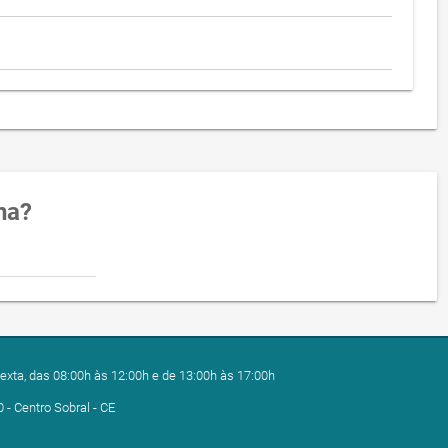
na?
exta, das 08:00h às 12:00h e de 13:00h às 17:00h
0 - Centro Sobral - CE