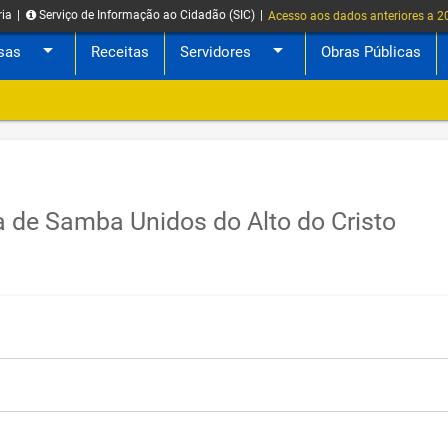
ria
|
Serviço de Informação ao Cidadão (SIC)
|
Acesso aos dados anteriores a 
arrow_drop_down
arrow_drop_down
sas
Receitas
Servidores
Obras Públicas
a de Samba Unidos do Alto do Cristo