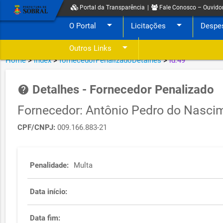
Portal da Transparência
|
Fale Conosco – Ouvido
arrow_drop_down
arrow_drop_down
O Portal
Licitações
Despe
arrow_drop_down
Outros Links
Home
>
index
>
fornecedorPenalizadoDetalhes
>
id:49
Detalhes - Fornecedor Penalizado
help
Fornecedor: Antônio Pedro do Nasci
CPF/CNPJ:
009.166.883-21
Penalidade:
Multa
Data início:
Data fim: