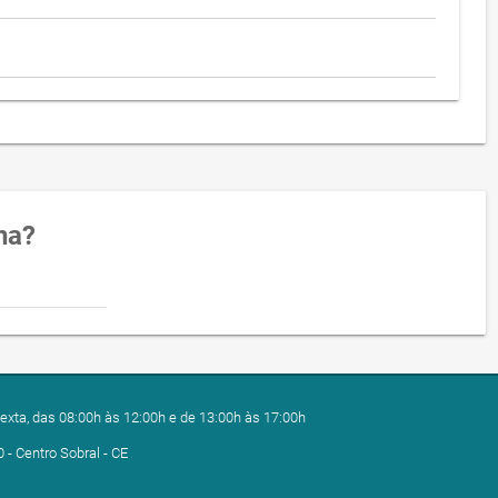
na?
exta, das 08:00h às 12:00h e de 13:00h às 17:00h
0 - Centro Sobral - CE