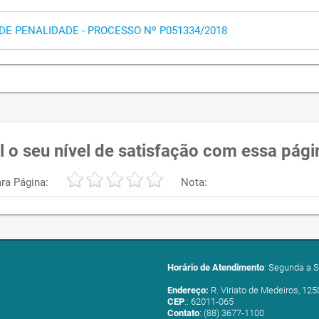
DE PENALIDADE - PROCESSO Nº P051334/2018
l o seu nível de satisfação com essa pági
ra Página:
Nota:
Horário de Atendimento
: Segunda a S
Endereço:
R. Viriato de Medeiros, 125
CEP
.: 62011-065
Contato
: (88) 3677-1100