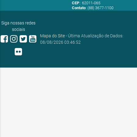
CEP
.: 62011-065
Contato
: (88) 3677-1100
E-mail:
ouvidoria@sobral.ce.gov.br
Siga nossas redes
sociais
Mapa do Site
- Última Atualização de Dados:
08/08/2026 03:46:52