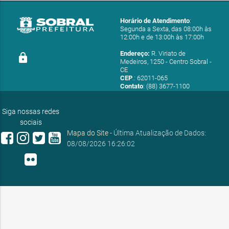
Horário de Atendimento
:
Segunda a Sexta, das 08:00h às
12:00h e de 13:00h às 17:00h
Endereço:
R. Viriato de
lock
Medeiros, 1250 - Centro Sobral -
CE
CEP
.: 62011-065
Contato
: (88) 3677-1100
E-mail:
ouvidoria@sobral.ce.gov.br
Siga nossas redes
sociais
Mapa do Site
- Última Atualização de Dados:
08/08/2026 16:26:02