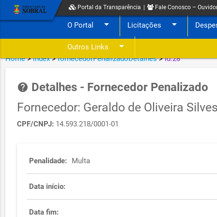
Portal da Transparência
|
Fale Conosco – Ouvido
arrow_drop_down
arrow_drop_down
O Portal
Licitações
Despe
arrow_drop_down
Outros Links
Home
>
index
>
fornecedorPenalizadoDetalhes
>
id:28
Detalhes - Fornecedor Penalizado
help
Fornecedor: Geraldo de Oliveira Silve
CPF/CNPJ:
14.593.218/0001-01
Penalidade:
Multa
Data início:
Data fim: