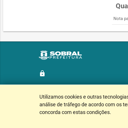
Qua
Nota pa
lock
Utilizamos cookies e outras tecnologia
Siga nossas redes sociais
análise de tráfego de acordo com os t
concorda com estas condições.