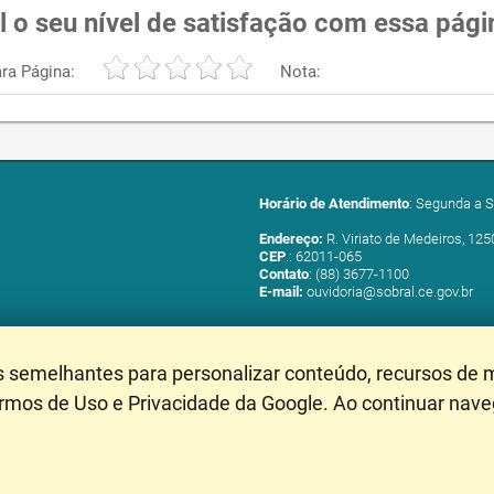
l o seu nível de satisfação com essa pági
ra Página:
Nota:
Horário de Atendimento
: Segunda a S
Endereço:
R. Viriato de Medeiros, 125
CEP
.: 62011-065
Contato
: (88) 3677-1100
E-mail:
ouvidoria@sobral.ce.gov.br
s semelhantes para personalizar conteúdo, recursos de m
ermos de Uso e Privacidade da Google. Ao continuar nav
Mapa do Site
- Última Atu