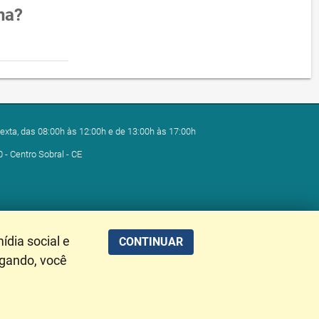
na?
exta, das 08:00h às 12:00h e de 13:00h às 17:00h
0 - Centro Sobral - CE
ídia social e
CONTINUAR
egando, você
alização de Dados: 08/08/2026 09:44:24