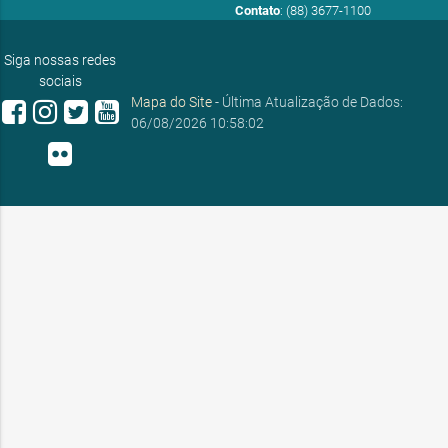
Contato
: (88) 3677-1100
E-mail:
ouvidoria@sobral.ce.gov.br
Siga nossas redes
sociais
Mapa do Site
- Última Atualização de Dados:
06/08/2026 10:58:02