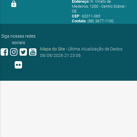
Endereço:
R. Viriato de
lock
Medeiros, 1250 - Centro Sobral -
CE
CEP
.: 62011-065
Contato
: (88) 3677-1100
E-mail:
ouvidoria@sobral.ce.gov.br
Siga nossas redes
sociais
Mapa do Site
- Última Atualização de Dados:
08/08/2026 21:23:06