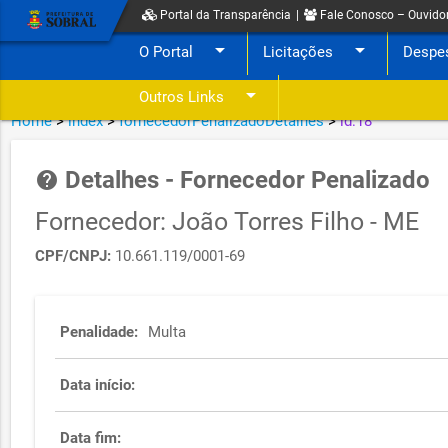
Portal da Transparência
|
Fale Conosco – Ouvido
arrow_drop_down
arrow_drop_down
O Portal
Licitações
Despe
arrow_drop_down
Outros Links
Home
>
index
>
fornecedorPenalizadoDetalhes
>
id:18
Detalhes - Fornecedor Penalizado
help
Fornecedor: João Torres Filho - ME
CPF/CNPJ:
10.661.119/0001-69
Penalidade:
Multa
Data início:
Data fim: