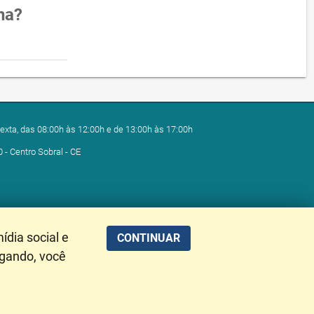
na?
exta, das 08:00h às 12:00h e de 13:00h às 17:00h
0 - Centro Sobral - CE
ídia social e
CONTINUAR
egando, você
alização de Dados: 08/08/2026 05:14:41