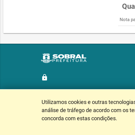
Qua
Nota pa
lock
Utilizamos cookies e outras tecnologia
Siga nossas redes sociais
análise de tráfego de acordo com os t
concorda com estas condições.