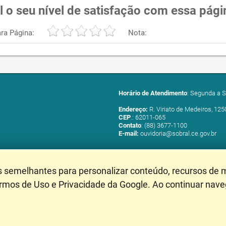
l o seu nível de satisfação com essa pági
ra Página:
Nota:
Horário de Atendimento
: Segunda a S
Endereço:
R. Viriato de Medeiros, 125
CEP
.: 62011-065
Contato
: (88) 3677-1100
E-mail:
ouvidoria@sobral.ce.gov.br
s semelhantes para personalizar conteúdo, recursos de m
ermos de Uso e Privacidade da Google. Ao continuar nav
Mapa do Site
- Última Atu