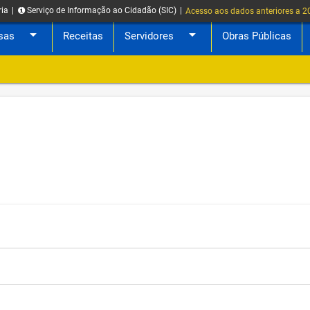
ria
|
Serviço de Informação ao Cidadão (SIC)
|
Acesso aos dados anteriores a 
arrow_drop_down
arrow_drop_down
sas
Receitas
Servidores
Obras Públicas