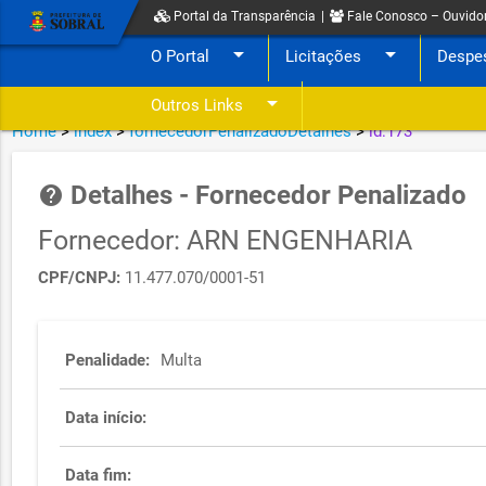
Portal da Transparência
|
Fale Conosco – Ouvido
arrow_drop_down
arrow_drop_down
O Portal
Licitações
Despe
arrow_drop_down
Outros Links
Home
>
index
>
fornecedorPenalizadoDetalhes
>
id:173
Detalhes - Fornecedor Penalizado
help
Fornecedor: ARN ENGENHARIA
CPF/CNPJ:
11.477.070/0001-51
Penalidade:
Multa
Data início:
Data fim: