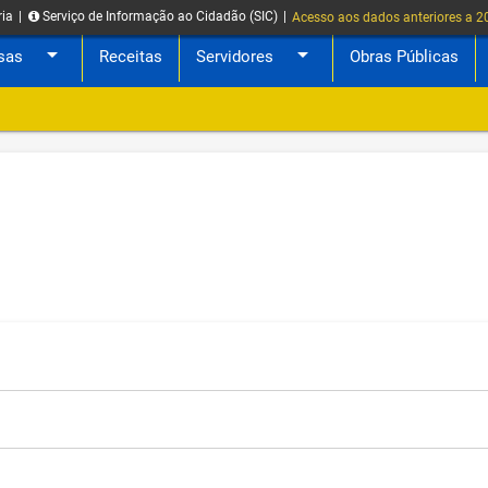
ria
|
Serviço de Informação ao Cidadão (SIC)
|
Acesso aos dados anteriores a 
arrow_drop_down
arrow_drop_down
sas
Receitas
Servidores
Obras Públicas