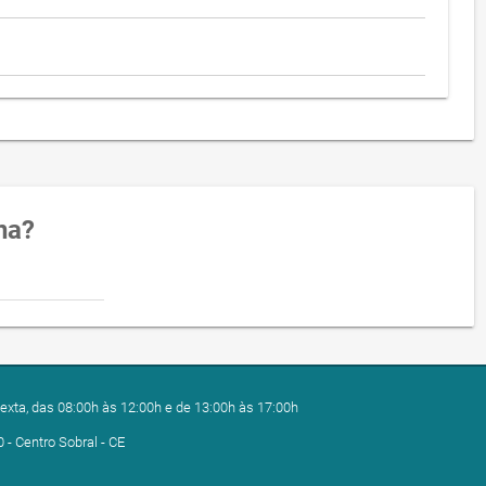
na?
exta, das 08:00h às 12:00h e de 13:00h às 17:00h
0 - Centro Sobral - CE