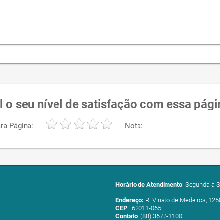
l o seu nível de satisfação com essa pági
ra Página:
Nota:
Horário de Atendimento
: Segunda a S
Endereço:
R. Viriato de Medeiros, 125
CEP
.: 62011-065
Contato
: (88) 3677-1100