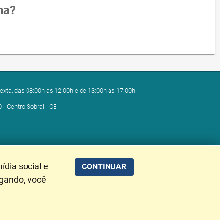
na?
exta, das 08:00h às 12:00h e de 13:00h às 17:00h
0 - Centro Sobral - CE
ídia social e
CONTINUAR
egando, você
alização de Dados: 08/08/2026 02:53:34