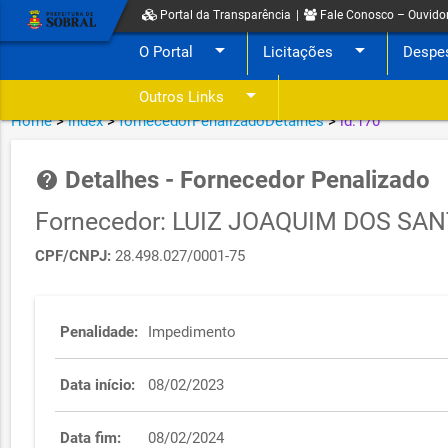
Portal da Transparência
|
Fale Conosco – Ouvido
arrow_drop_down
arrow_drop_down
O Portal
Licitações
Despe
arrow_drop_down
Outros Links
Home
>
index
>
fornecedorPenalizadoDetalhes
>
id:170
Detalhes - Fornecedor Penalizado
help
Fornecedor: LUIZ JOAQUIM DOS SA
CPF/CNPJ:
28.498.027/0001-75
Penalidade:
Impedimento
Data início:
08/02/2023
Data fim:
08/02/2024