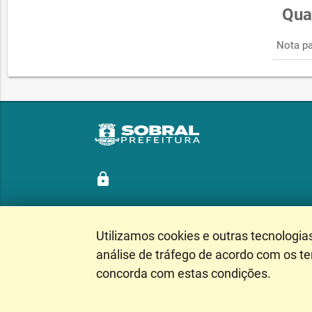
Qua
Nota pa
lock
Utilizamos cookies e outras tecnologia
Siga nossas redes sociais
análise de tráfego de acordo com os t
concorda com estas condições.