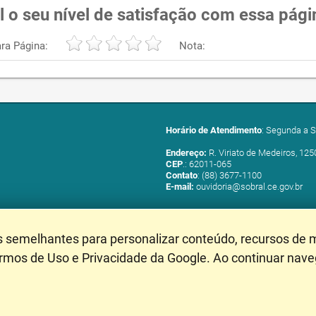
l o seu nível de satisfação com essa pági
ra Página:
Nota:
Horário de Atendimento
: Segunda a S
Endereço:
R. Viriato de Medeiros, 125
CEP
.: 62011-065
Contato
: (88) 3677-1100
E-mail:
ouvidoria@sobral.ce.gov.br
s semelhantes para personalizar conteúdo, recursos de m
ermos de Uso e Privacidade da Google. Ao continuar nav
Mapa do Site
- Última Atu