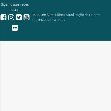
ouvidoria@sobral.ce.gov.br
Siga nossas redes
sociais
Mapa do Site
- Última Atualização de Dados:
08/08/2026 14:35:07