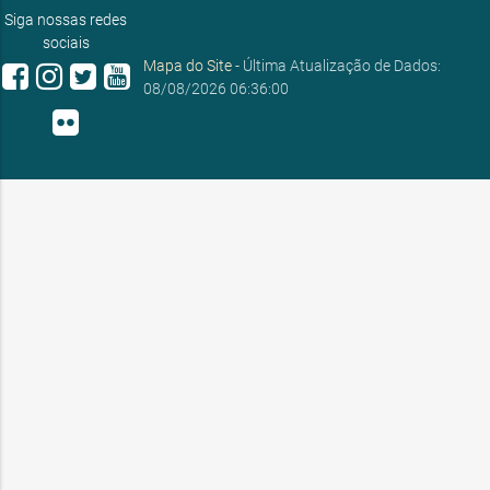
ouvidoria@sobral.ce.gov.br
Siga nossas redes
sociais
Mapa do Site
- Última Atualização de Dados:
08/08/2026 06:36:00