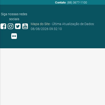
Contato
: (88) 3677-1100
E-mail:
ouvidoria@sobral.ce.gov.br
Siga nossas redes
sociais
Mapa do Site
- Última Atualização de Dados:
08/08/2026 09:32:10