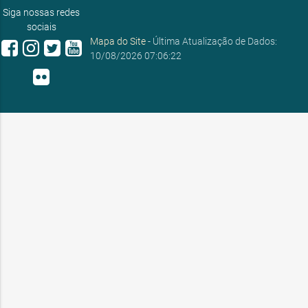
ouvidoria@sobral.ce.gov.br
Siga nossas redes
sociais
Mapa do Site
- Última Atualização de Dados:
10/08/2026 07:06:22