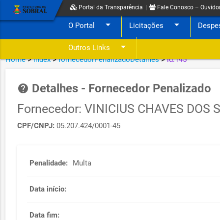
Portal da Transparência
|
Fale Conosco – Ouvido
arrow_drop_down
arrow_drop_down
O Portal
Licitações
Despe
arrow_drop_down
Outros Links
Home
>
index
>
fornecedorPenalizadoDetalhes
>
id:145
Detalhes - Fornecedor Penalizado
help
Fornecedor: VINICIUS CHAVES DOS
CPF/CNPJ:
05.207.424/0001-45
Penalidade:
Multa
Data início:
Data fim: