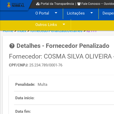
Portal da Transparência
|
Fale Conosco – Ouvido
arrow_drop_down
arrow_drop_down
O Portal
Licitações
Despe
arrow_drop_down
Outros Links
Home
>
index
>
fornecedorPenalizadoDetalhes
>
id:111
Detalhes - Fornecedor Penalizado
help
Fornecedor: COSMA SILVA OLIVEIRA 
CPF/CNPJ:
25.234.789/0001-76
Penalidade:
Multa
Data início:
Data fim: