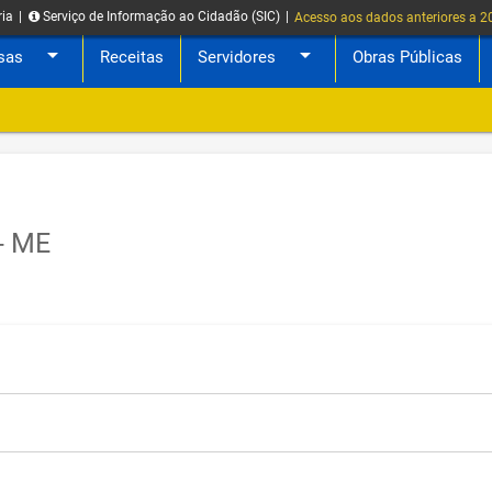
ria
|
Serviço de Informação ao Cidadão (SIC)
|
Acesso aos dados anteriores a 
arrow_drop_down
arrow_drop_down
sas
Receitas
Servidores
Obras Públicas
- ME