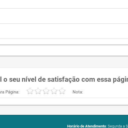
l o seu nível de satisfação com essa pági
ra Página:
Nota:
Horário de Atendimento
: Segunda a S