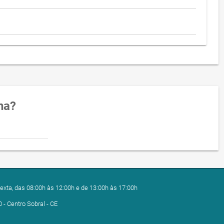
na?
exta, das 08:00h às 12:00h e de 13:00h às 17:00h
0 - Centro Sobral - CE