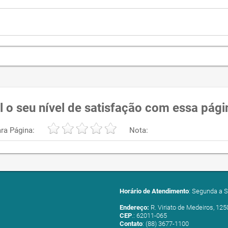
l o seu nível de satisfação com essa pági
ra Página:
Nota:
Horário de Atendimento
: Segunda a S
Endereço:
R. Viriato de Medeiros, 125
CEP
.: 62011-065
Contato
: (88) 3677-1100