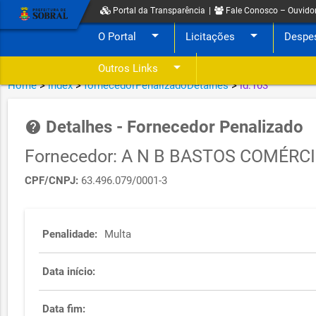
Portal da Transparência
|
Fale Conosco – Ouvido
arrow_drop_down
arrow_drop_down
O Portal
Licitações
Despe
arrow_drop_down
Outros Links
Home
>
index
>
fornecedorPenalizadoDetalhes
>
id:103
Detalhes - Fornecedor Penalizado
help
Fornecedor: A N B BASTOS COMÉRC
CPF/CNPJ:
63.496.079/0001-3
Penalidade:
Multa
Data início:
Data fim: