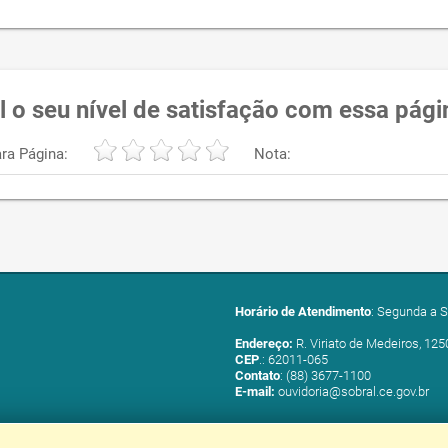
l o seu nível de satisfação com essa pági
ra Página:
Nota:
Horário de Atendimento
: Segunda a S
Endereço:
R. Viriato de Medeiros, 125
CEP
.: 62011-065
Contato
: (88) 3677-1100
E-mail:
ouvidoria@sobral.ce.gov.br