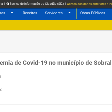
ria
|
Serviço de Informação ao Cidadão (SIC)
|
Acesso aos dados anteriores a 
arrow_drop_down
arrow_drop_down
sas
Receitas
Servidores
Obras Públicas
demia de Covid-19 no município de Sobral
1
2