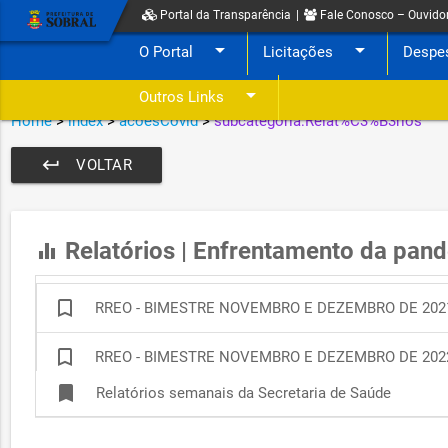
Portal da Transparência
|
Fale Conosco – Ouvido
arrow_drop_down
arrow_drop_down
O Portal
Licitações
Despe
arrow_drop_down
Outros Links
Home
>
index
>
acoesCovid
>
subcategoria:Relat%C3%B3rios
keyboard_return
VOLTAR
Relatórios | Enfrentamento da pan
equalizer
bookmark_border
RREO - BIMESTRE NOVEMBRO E DEZEMBRO DE 202
bookmark_border
RREO - BIMESTRE NOVEMBRO E DEZEMBRO DE 202
bookmark
Relatórios semanais da Secretaria de Saúde