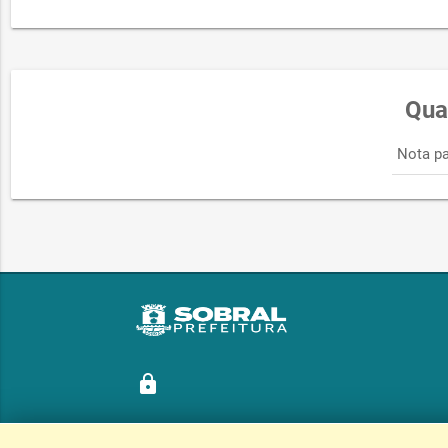
Qua
Nota pa
lock