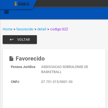
menu
Home
>
favorecido
>
detail
>
codigo:622
keyboard_return
VOLTAR
Favorecido
insert_drive_file
Pessoa Jurídica
ASSOCIACAO SOBRALENSE DE
BASKETBALL
CNPJ
07.751.015/0001-30