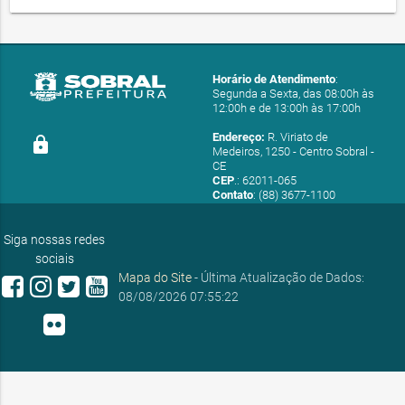
Horário de Atendimento
:
Segunda a Sexta, das 08:00h às
12:00h e de 13:00h às 17:00h
Endereço:
R. Viriato de
lock
Medeiros, 1250 - Centro Sobral -
CE
CEP
.: 62011-065
Contato
: (88) 3677-1100
E-mail:
ouvidoria@sobral.ce.gov.br
Siga nossas redes
sociais
Mapa do Site
- Última Atualização de Dados:
08/08/2026 07:55:22