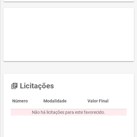
Licitações
library_books
Número
Modalidade
Valor Final
Não há licitações para este favorecido.