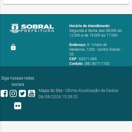
Horário de Atendimento
:
Segunda a Sexta, das 08:00h às
12:00h e de 13:00h às 17:00h
Endereço:
R. Viriato de
lock
Medeiros, 1250 - Centro Sobral -
CE
CEP
.: 62011-065
Contato
: (88) 3677-1100
E-mail:
ouvidoria@sobral.ce.gov.br
Siga nossas redes
sociais
Mapa do Site
- Última Atualização de Dados:
06/08/2026 13:28:32