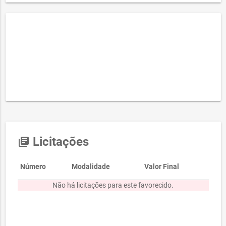
Licitações
library_books
Número
Modalidade
Valor Final
Não há licitações para este favorecido.