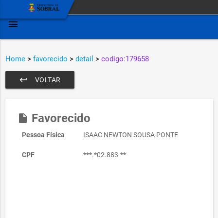
menu
Home
>
favorecido
>
detail
>
codigo:179658
keyboard_return
VOLTAR
Favorecido
insert_drive_file
Pessoa Física
ISAAC NEWTON SOUSA PONTE
CPF
***.*02.883-**