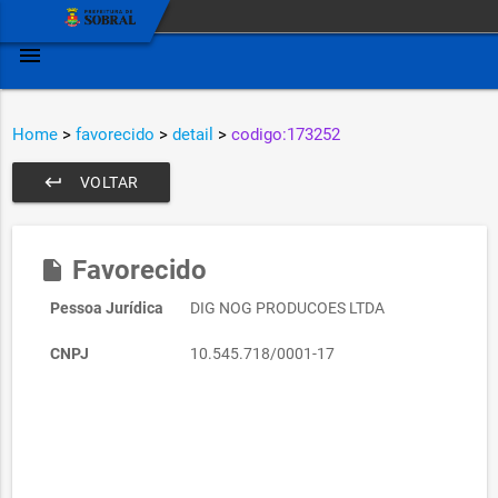
menu
Home
>
favorecido
>
detail
>
codigo:173252
keyboard_return
VOLTAR
Favorecido
insert_drive_file
Pessoa Jurídica
DIG NOG PRODUCOES LTDA
CNPJ
10.545.718/0001-17