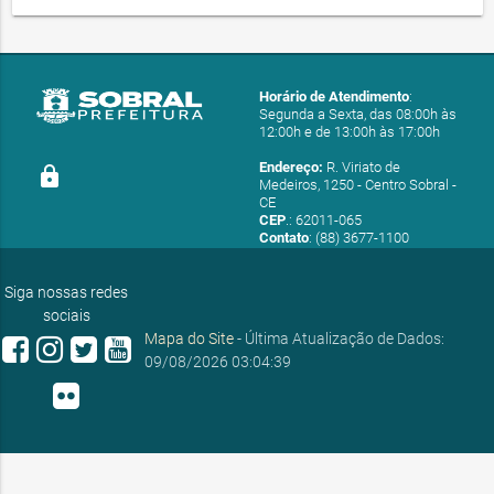
Horário de Atendimento
:
Segunda a Sexta, das 08:00h às
12:00h e de 13:00h às 17:00h
Endereço:
R. Viriato de
lock
Medeiros, 1250 - Centro Sobral -
CE
CEP
.: 62011-065
Contato
: (88) 3677-1100
E-mail:
ouvidoria@sobral.ce.gov.br
Siga nossas redes
sociais
Mapa do Site
- Última Atualização de Dados:
09/08/2026 03:04:39