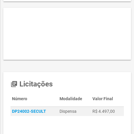
Licitações
library_books
Número
Modalidade
Valor Final
DP24002-SECULT
Dispensa
R$ 4.497,00