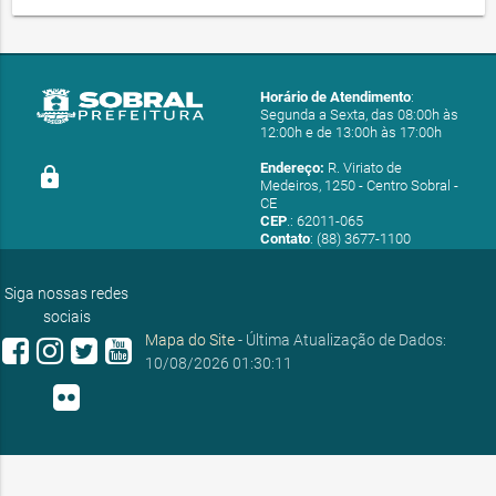
Horário de Atendimento
:
Segunda a Sexta, das 08:00h às
12:00h e de 13:00h às 17:00h
Endereço:
R. Viriato de
lock
Medeiros, 1250 - Centro Sobral -
CE
CEP
.: 62011-065
Contato
: (88) 3677-1100
E-mail:
ouvidoria@sobral.ce.gov.br
Siga nossas redes
sociais
Mapa do Site
- Última Atualização de Dados:
10/08/2026 01:30:11