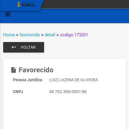
menu
Home
>
favorecido
>
detail
>
codigo:173201
keyboard_return
VOLTAR
Favorecido
insert_drive_file
Pessoa Jurídica
LUIZ LUCENA DE OLIVEIRA
CNPJ
49.762.368/0001-86