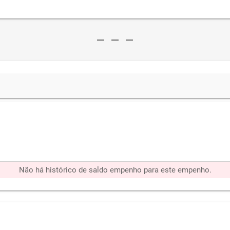
remove
remove
remove
Não há histórico de saldo empenho para este empenho.