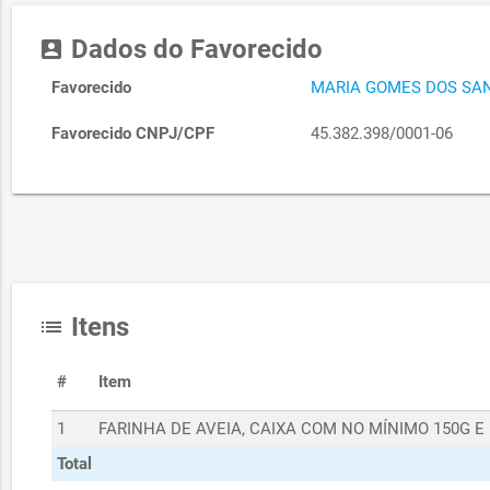
Dados do Favorecido
account_box
Favorecido
MARIA GOMES DOS SA
Favorecido CNPJ/CPF
45.382.398/0001-06
Itens
list
#
Item
1
FARINHA DE AVEIA, CAIXA COM NO MÍNIMO 150G E
Total