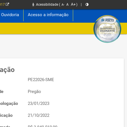
A+
2017
Acessibilidade
(
A
)
|
A-
Ouvidoria
Acesso a informação
tação
PE22026-SME
de
Pregão
ologação
23/01/2023
icação
21/10/2022