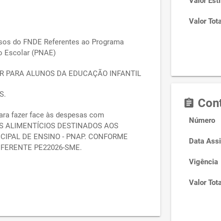
Valor Est
Valor Tota
rsos do FNDE Referentes ao Programa
o Escolar (PNAE)
R PARA ALUNOS DA EDUCAÇÃO INFANTIL
S.
Cont
assignment
ara fazer face às despesas com
Número
S ALIMENTÍCIOS DESTINADOS AOS
CIPAL DE ENSINO - PNAP. CONFORME
Data Assi
EFERENTE PE22026-SME.
Vigência
Valor Tota