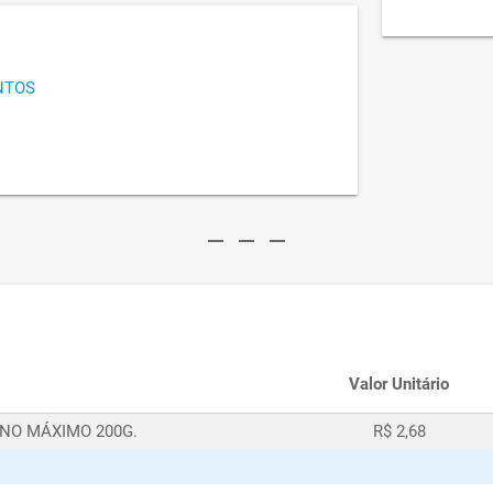
NTOS
remove
remove
remove
Valor Unitário
 NO MÁXIMO 200G.
R$ 2,68