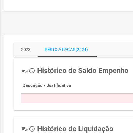
2023
RESTO A PAGAR(2024)
Histórico de Saldo Empenho
playlist_add_check
history
Descrição / Justificativa
Histórico de Liquidação
playlist_add_check
history