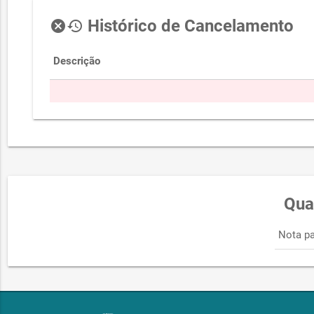
Histórico de Cancelamento
cancel
history
Descrição
Qua
Nota pa