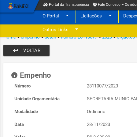
Portal da Transparência
|
Fale Conosco – Ouvido
arrow_drop_down
arrow_drop_down
O Portal
Licitações
Despe
arrow_drop_down
Outros Links
Home
>
empenho
>
detail
>
numero:28110077
>
2023
>
orgao:06
keyboard_return
VOLTAR
Empenho
info
Número
28110077/2023
Unidade Orçamentária
SECRETARIA MUNICIP
Modalidade
Ordinário
Data
28/11/2023