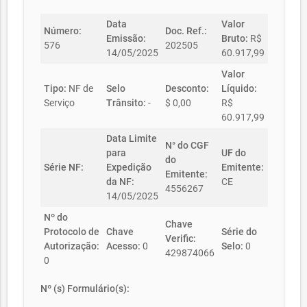
Data
Valor
Número:
Doc. Ref.:
Emissão:
Bruto:
R$
576
202505
14/05/2025
60.917,99
Valor
Tipo:
NF de
Selo
Desconto:
Líquido:
Serviço
Trânsito:
-
$ 0,00
R$
60.917,99
Data Limite
N° do CGF
para
UF do
do
Série NF:
Expedição
Emitente:
Emitente:
da NF:
CE
4556267
14/05/2025
Nº do
Chave
Protocolo de
Chave
Série do
Verific:
Autorização:
Acesso:
0
Selo:
0
429874066
0
Nº (s) Formulário(s):