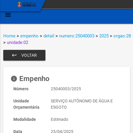
menu
Home
>
empenho
>
detail
>
numero:25040003
>
2025
>
orgao:28
>
unidade:02
keyboard_return
VOLTAR
Empenho
info
Número
25040003/2025
Unidade
SERVIÇO AUTÔNOMO DE ÁGUA E
Orçamentária
ESGOTO
Modalidade
Estimado
Data
25/04/2025