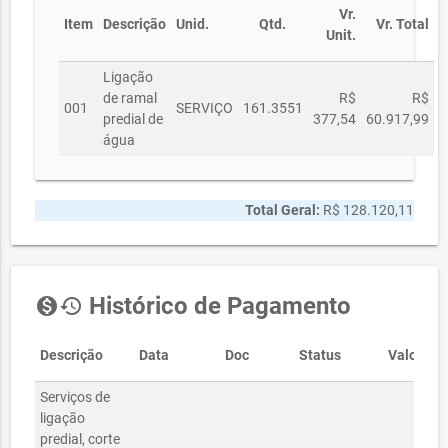
Vr.
Item
Descrição
Unid.
Qtd.
Vr. Total
Unit.
Ligação
de ramal
R$
R$
001
SERVIÇO
161.3551
predial de
377,54
60.917,99
água
Total Geral:
R$ 128.120,11
Histórico de Pagamento
monetization_on
history
Descrição
Data
Doc
Status
Valor
Serviços de
ligação
predial, corte