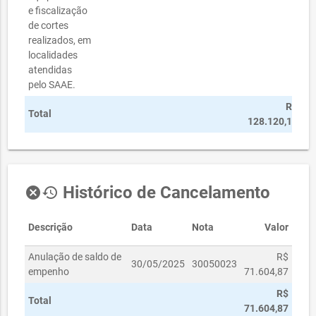
e fiscalização
de cortes
realizados, em
localidades
atendidas
pelo SAAE.
R$
Total
128.120,11
Histórico de Cancelamento
cancel
history
Descrição
Data
Nota
Valor
Anulação de saldo de
R$
30/05/2025
30050023
empenho
71.604,87
R$
Total
71.604,87