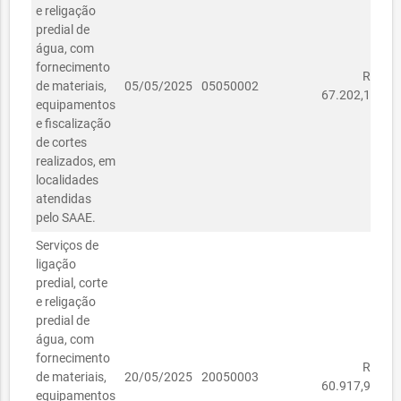
e religação
predial de
água, com
fornecimento
R$
de materiais,
05/05/2025
05050002
67.202,12
equipamentos
e fiscalização
de cortes
realizados, em
localidades
atendidas
pelo SAAE.
Serviços de
ligação
predial, corte
e religação
predial de
água, com
fornecimento
R$
de materiais,
20/05/2025
20050003
60.917,99
equipamentos