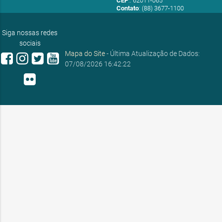
CEP
.: 62011-065
Contato
: (88) 3677-1100
E-mail:
ouvidoria@sobral.ce.gov.br
Siga nossas redes
sociais
Mapa do Site
- Última Atualização de Dados:
07/08/2026 16:42:22