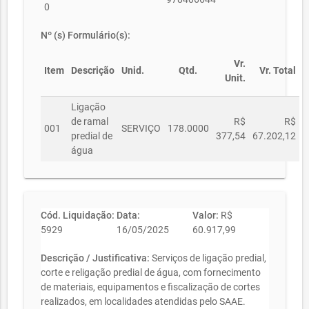
0
Nº (s) Formulário(s):
Vr.
Item
Descrição
Unid.
Qtd.
Vr. Total
Unit.
Ligação
de ramal
R$
R$
001
SERVIÇO
178.0000
predial de
377,54
67.202,12
água
Cód. Liquidação:
Data:
Valor:
R$
5929
16/05/2025
60.917,99
Descrição / Justificativa:
Serviços de ligação predial,
corte e religação predial de água, com fornecimento
de materiais, equipamentos e fiscalização de cortes
realizados, em localidades atendidas pelo SAAE.