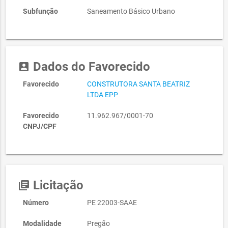
Subfunção
Saneamento Básico Urbano
Dados do Favorecido
account_box
Favorecido
CONSTRUTORA SANTA BEATRIZ
LTDA EPP
Favorecido
11.962.967/0001-70
CNPJ/CPF
Licitação
library_books
Número
PE 22003-SAAE
Modalidade
Pregão