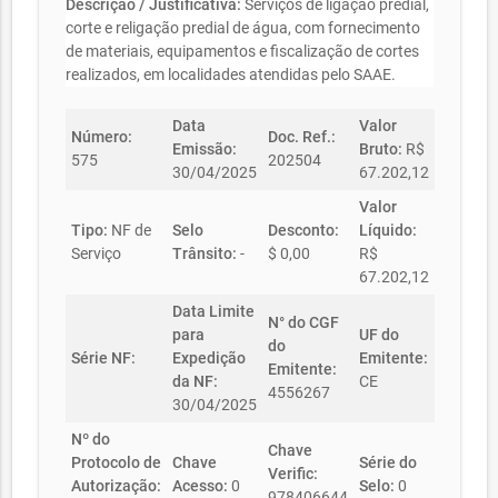
Descrição / Justificativa:
Serviços de ligação predial,
corte e religação predial de água, com fornecimento
de materiais, equipamentos e fiscalização de cortes
realizados, em localidades atendidas pelo SAAE.
Data
Valor
Número:
Doc. Ref.:
Emissão:
Bruto:
R$
575
202504
30/04/2025
67.202,12
Valor
Tipo:
NF de
Selo
Desconto:
Líquido:
Serviço
Trânsito:
-
$ 0,00
R$
67.202,12
Data Limite
N° do CGF
para
UF do
do
Série NF:
Expedição
Emitente:
Emitente:
da NF:
CE
4556267
30/04/2025
Nº do
Chave
Protocolo de
Chave
Série do
Verific:
Autorização:
Acesso:
0
Selo:
0
978406644