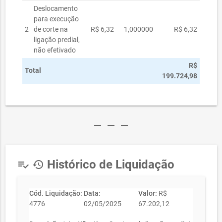
Deslocamento
para execução
2
de corte na
R$ 6,32
1,000000
R$ 6,32
ligação predial,
não efetivado
R$
Total
199.724,98
remove
remove
remove
Histórico de Liquidação
playlist_add_check
history
Cód. Liquidação:
Data:
Valor:
R$
4776
02/05/2025
67.202,12