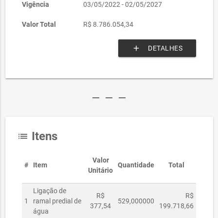
Vigência
03/05/2022 - 02/05/2027
Valor Total
R$ 8.786.054,34
add
DETALHES
remove
remove
remove
Itens
list
Valor
#
Item
Quantidade
Total
Unitário
Ligação de
R$
R$
1
ramal predial de
529,000000
377,54
199.718,66
água