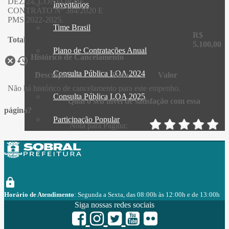
DEZ/24, CONFORME
Inventários
CONTRATO Nº 384/2020 E
PMS 2022-2025.
Time Brasil
R$
Total
5.100,00
Plano de Contratações Anual
Histórico de Cancelamento
cancel
history
Consulta Pública LOA 2024
Descrição
Data
Valor
Não há histórico de cancelamento para este empenho.
Consulta Pública LOA 2025
Qual o seu nível de satisfação com essa
página?
Participação Popular
Nota para Página:
menu
lock
Horário de Atendimento
: Segunda a Sexta, das 08:00h às 12:00h e de 13:00h
às 17:00h
Siga nossas redes sociais
Endereço:
R. Viriato de Medeiros, 1250 - Centro Sobral - CE
CEP
.: 62011-065