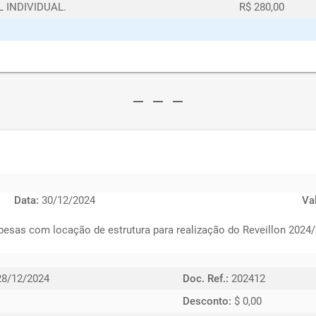
 INDIVIDUAL.
R$ 280,00
remove
remove
remove
Data:
30/12/2024
Va
esas com locação de estrutura para realização do Reveillon 2024/
8/12/2024
Doc. Ref.:
202412
Desconto:
$ 0,00