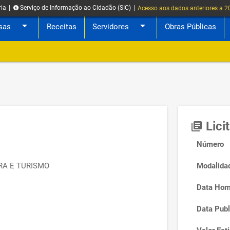
ria
|
Serviço de Informação ao Cidadão (SIC)
|
Acesso aos dados anteriores a 
arrow_drop_down
arrow_drop_down
sas
Receitas
Servidores
Obras Públicas
Lici
library_books
Número
RA E TURISMO
Modalida
Data Hom
Data Publ