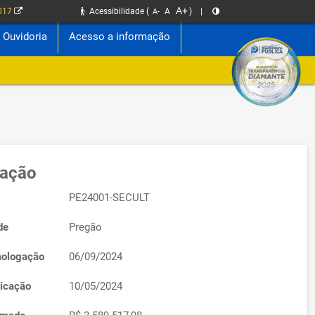
A+
2017
Acessibilidade
(
A
)
|
A-
Ouvidoria
Acesso a informação
tação
PE24001-SECULT
de
Pregão
ologação
06/09/2024
icação
10/05/2024