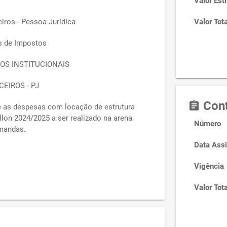
Valor Est
iros - Pessoa Jurídica
Valor Tota
s de Impostos
OS INSTITUCIONAIS
EIROS - PJ
Cont
assignment
e as despesas com locação de estrutura
llon 2024/2025 a ser realizado na arena
Número
mandas.
Data Assi
Vigência
Valor Tota