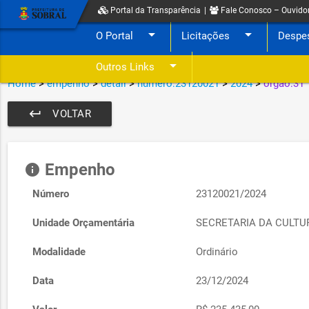
Portal da Transparência
|
Fale Conosco – Ouvido
arrow_drop_down
arrow_drop_down
O Portal
Licitações
Despe
arrow_drop_down
Outros Links
Home
>
empenho
>
detail
>
numero:23120021
>
2024
>
orgao:31
keyboard_return
VOLTAR
Empenho
info
Número
23120021/2024
Unidade Orçamentária
SECRETARIA DA CULTU
Modalidade
Ordinário
Data
23/12/2024