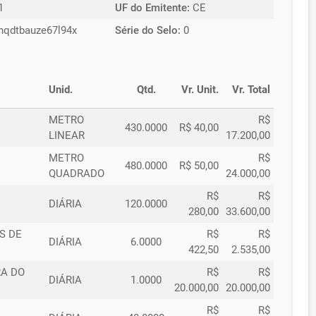
1
UF do Emitente:
CE
hqdtbauze67l94x
Série do Selo:
0
Unid.
Qtd.
Vr. Unit.
Vr. Total
METRO
R$
430.0000
R$ 40,00
LINEAR
17.200,00
METRO
R$
480.0000
R$ 50,00
QUADRADO
24.000,00
R$
R$
DIÁRIA
120.0000
280,00
33.600,00
S DE
R$
R$
DIÁRIA
6.0000
422,50
2.535,00
RA DO
R$
R$
DIÁRIA
1.0000
20.000,00
20.000,00
R$
R$