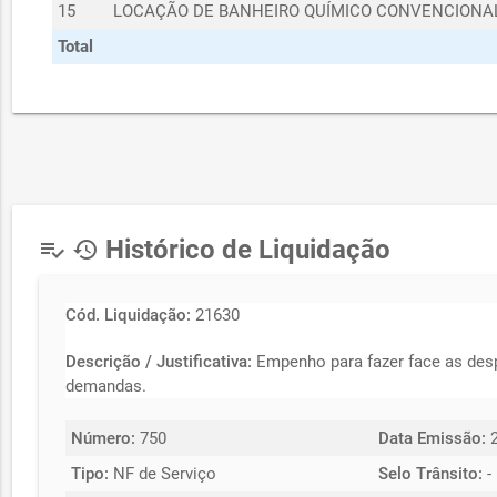
15
LOCAÇÃO DE BANHEIRO QUÍMICO CONVENCIONAL
Total
Histórico de Liquidação
playlist_add_check
history
Cód. Liquidação:
21630
Descrição / Justificativa:
Empenho para fazer face as desp
demandas.
Número:
750
Data Emissão:
2
Tipo:
NF de Serviço
Selo Trânsito:
-