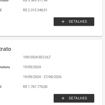
imado
R$ 3.589.517,98
l
R$ 2.315.348,51
add
DETALHES
rato
109/2024-SECULT
natura
19/09/2024
19/09/2024 - 27/08/2026
l
R$ 1.767.770,00
add
DETALHES