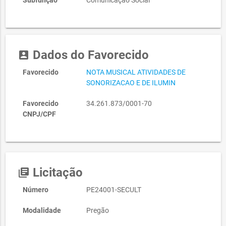
Subfunção
Comunicação Social
Dados do Favorecido
account_box
Favorecido
NOTA MUSICAL ATIVIDADES DE
SONORIZACAO E DE ILUMIN
Favorecido
34.261.873/0001-70
CNPJ/CPF
Licitação
library_books
Número
PE24001-SECULT
Modalidade
Pregão