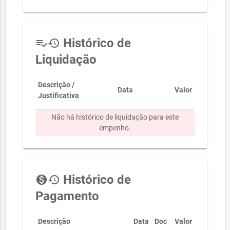
Histórico de
playlist_add_check
history
Liquidação
Descrição /
Data
Valor
Justificativa
Não há histórico de liquidação para este
empenho.
Histórico de
monetization_on
history
Pagamento
Descrição
Data
Doc
Valor