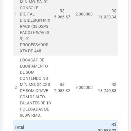
MÍNIMO: PA: 01
CONSOLE
R$
R$
1
DIGITAL
2,000000
5.966,67
11.933,34
DIGIDESIGN MIX
RACK (03 DSPS
PACOTE WAVES
9); 01
PROCESSADOR
XTA DP 448.
LOCAÇÃO DE
EQUIPAMENTO
DE SOM
CONTENDO NO
MÍNIMO: 04 CXS
R$
R$
2
9,000000
DE SOM GRAVE
2.083,32
18.749,88
COM 02 ALTO
FALANTES DE 18
POLEGADAS DE
800W RMS.
R$
Total
30.683,22