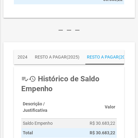
remove
remove
remove
2024
RESTO A PAGAR(2025)
RESTO A PAGAR(2026)
Histórico de Saldo
playlist_add_check
history
Empenho
Descrição /
Valor
Justificativa
Saldo Empenho
R$ 30.683,22
Total
R$ 30.683,22