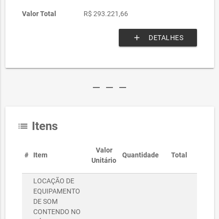
Valor Total
R$ 293.221,66
add
DETALHES
remove
remove
remove
Itens
list
Valor
#
Item
Quantidade
Total
Unitário
LOCAÇÃO DE
EQUIPAMENTO
DE SOM
CONTENDO NO