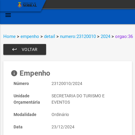
menu
Home
>
empenho
>
detail
>
numero:23120010
>
2024
>
orgao:36
keyboard_return
VOLTAR
Empenho
info
Número
23120010/2024
Unidade
SECRETARIA DO TURISMO E
Orçamentária
EVENTOS
Modalidade
Ordinário
Data
23/12/2024