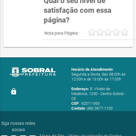
Qual o seu nível de
satisfação com essa
página?
Nota para Página:
Horário de Atendimento
:
Segunda a Sexta, das 08:00h às
12:00h e de 13:00h às 17:00h
Endereço:
R. Viriato de
lock
Medeiros, 1250 - Centro Sobral -
CE
CEP
.: 62011-065
Contato
: (88) 3677-1100
E-mail:
ouvidoria@sobral.ce.gov.br
Siga nossas redes
sociais