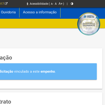
A+
2017
Acessibilidade
(
A
)
|
A-
Ouvidoria
Acesso a informação
tação
licitação
vinculado a este
empenho
.
rato