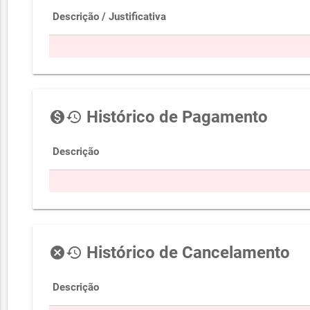
Descrição / Justificativa
Histórico de Pagamento
monetization_on
history
Descrição
Histórico de Cancelamento
cancel
history
Descrição