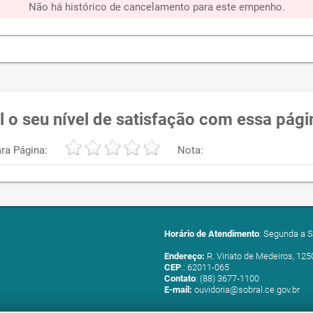
Não há histórico de cancelamento para este empenho.
l o seu nível de satisfação com essa pági
ra Página:
Nota:
Horário de Atendimento
: Segunda a S
Endereço:
R. Viriato de Medeiros, 125
CEP
.: 62011-065
Contato
: (88) 3677-1100
E-mail:
ouvidoria@sobral.ce.gov.br