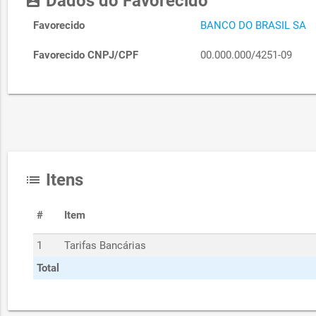
Dados do Favorecido
account_box
Favorecido
BANCO DO BRASIL SA
Favorecido CNPJ/CPF
00.000.000/4251-09
Itens
list
#
Item
1
Tarifas Bancárias
Total