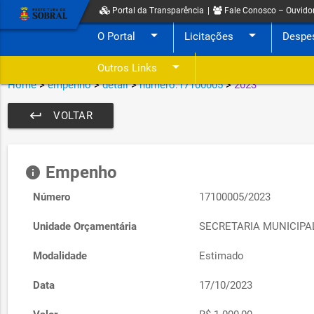
Portal da Transparência
|
Fale Conosco – Ouvido
arrow_drop_down
arrow_drop_down
O Portal
Licitações
Despe
arrow_drop_down
Outros Links
Home
>
empenho
>
detail
>
numero:17100005
>
2023
keyboard_return
VOLTAR
Empenho
info
Número
17100005/2023
Unidade Orçamentária
SECRETARIA MUNICIPA
Modalidade
Estimado
Data
17/10/2023