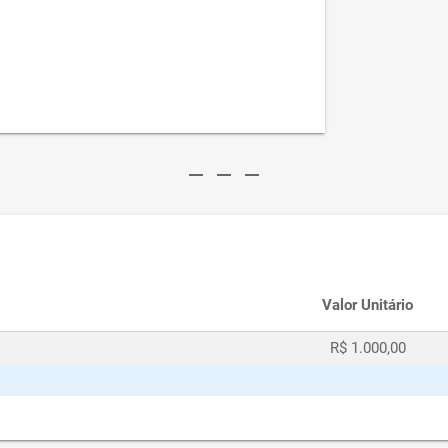
remove
remove
remove
Valor Unitário
R$ 1.000,00