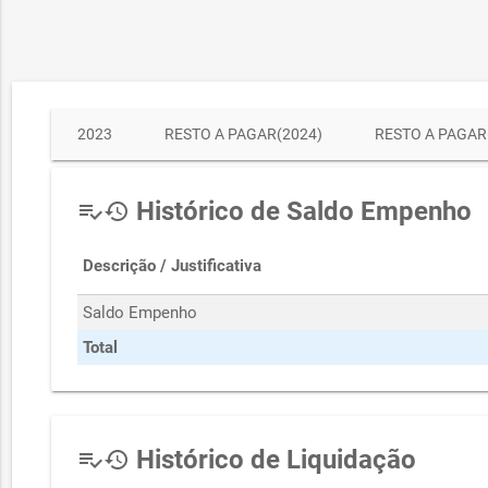
2023
RESTO A PAGAR(2024)
RESTO A PAGAR
Histórico de Saldo Empenho
playlist_add_check
history
Descrição / Justificativa
Saldo Empenho
Total
Histórico de Liquidação
playlist_add_check
history