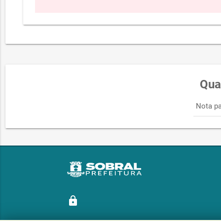
Qua
Nota pa
lock