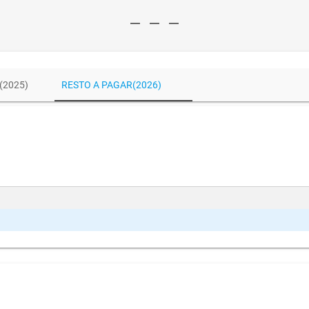
remove
remove
remove
(2025)
RESTO A PAGAR(2026)