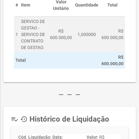
Valor
#
Item
Quantidade
Total
Unitário
SERVICO DE
GESTAO -
R$
R$
1
SERVICO DE
1,000000
600.000,00
600.000,00
CONTRATO
DE GESTAO.
R$
Total
600.000,00
remove
remove
remove
Histórico de Liquidação
playlist_add_check
history
Cód. Liquidação:
Data:
Valor:
R$