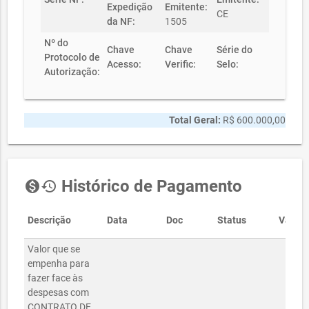
Expedição
Emitente:
CE
da NF:
1505
Nº do
Chave
Chave
Série do
Protocolo de
Acesso:
Verific:
Selo:
Autorização:
Total Geral:
R$ 600.000,00
Histórico de Pagamento
monetization_on
history
Descrição
Data
Doc
Status
Valor
Valor que se
empenha para
fazer face às
despesas com
CONTRATO DE