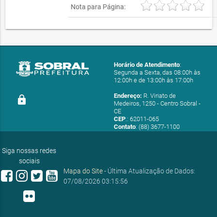
Nota para Página:
Horário de Atendimento
:
Segunda a Sexta, das 08:00h às
12:00h e de 13:00h às 17:00h
Endereço:
R. Viriato de
lock
Medeiros, 1250 - Centro Sobral -
CE
CEP
.: 62011-065
Contato
: (88) 3677-1100
E-mail:
ouvidoria@sobral.ce.gov.br
Siga nossas redes
sociais
Mapa do Site
- Última Atualização de Dados:
07/08/2026 03:15:56