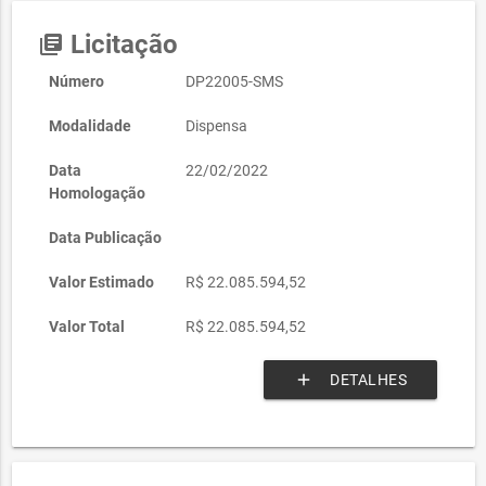
Licitação
library_books
Número
DP22005-SMS
Modalidade
Dispensa
Data
22/02/2022
Homologação
Data Publicação
Valor Estimado
R$ 22.085.594,52
Valor Total
R$ 22.085.594,52
add
DETALHES