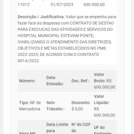
11012
31/07/2023
600.000,00
Descrição / Justificativa:
Valor que se empenha para
fazer face às despesas com CONTRATO DE GESTAO
PARA EXECUCAO DAS ATIVIDADES E SERVICOS DO
HOSPITAL MUNICIPAL ESTEVAM PONTE,
VIABILIZANDO O ATENDIMENTO DAS DIRETRIZES,
OBJETIVOS E METAS ESTABELECIDOS NO PMS
2022-2025, DE ACORDO COM O CONTRATO
001A/2022.
Valor
Data
Número:
Doc. Ref.:
Bruto:
R$
Emissão:
600.000,00
Valor
Tipo:
NF de
Selo
Desconto:
Líquido:
Mercadoria
Trânsito:
-
$ 0,00
R$
600.000,00
Data Limite
N° do CGF
UF do
para
do
Série NF:
Emitente: