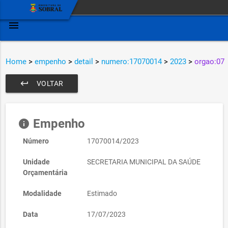
menu
Home
>
empenho
>
detail
>
numero:17070014
>
2023
>
orgao:07
keyboard_return
VOLTAR
Empenho
info
Número
17070014/2023
Unidade
SECRETARIA MUNICIPAL DA SAÚDE
Orçamentária
Modalidade
Estimado
Data
17/07/2023