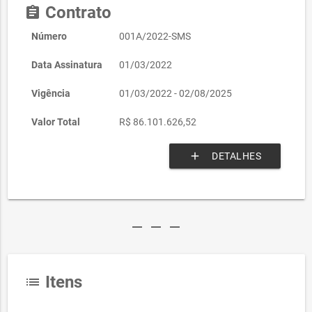
Contrato
assignment
Número
001A/2022-SMS
Data Assinatura
01/03/2022
Vigência
01/03/2022 - 02/08/2025
Valor Total
R$ 86.101.626,52
add
DETALHES
remove
remove
remove
Itens
list